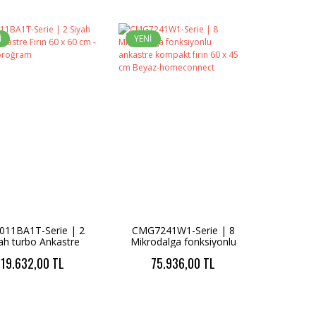
İ
YENİ
011BA1T-Serie | 2
CMG7241W1-Serie | 8
ah turbo Ankastre
Mikrodalga fonksiyonlu
 60 x 60 cm - 71 lt. 4
ankastre kompakt fırın
19.632,00 TL
75.936,00 TL
proğram
60 x 45 cm Beyaz-
homeconnect