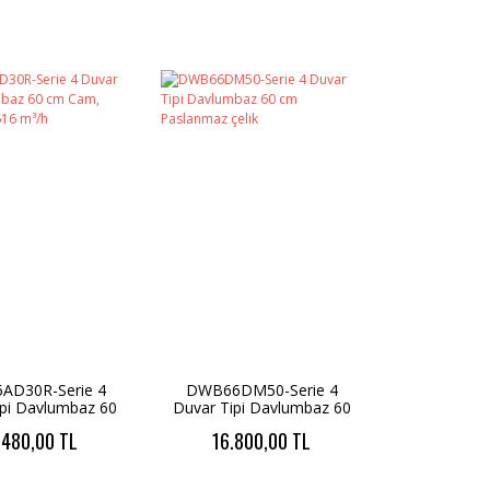
AD30R-Serie 4
DWB66DM50-Serie 4
ipi Davlumbaz 60
Duvar Tipi Davlumbaz 60
 siyah-Inox,616
cm Paslanmaz çelik
.480,00 TL
16.800,00 TL
m³/h