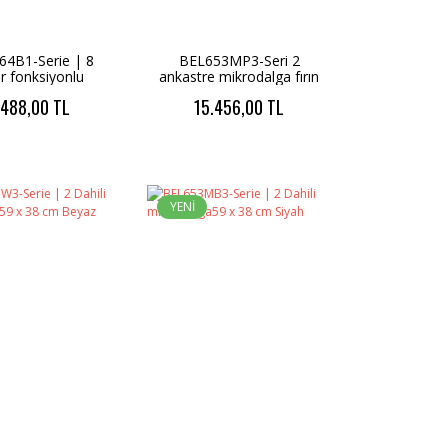
4B1-Serie | 8
BEL653MP3-Seri 2
r fonksiyonlu
ankastre mikrodalga fırın
e kompakt fırın
59 x 38 cm NeoClassic,
.488,00 TL
15.456,00 TL
 45 cm Siyah
İnci beyazı
YENİ