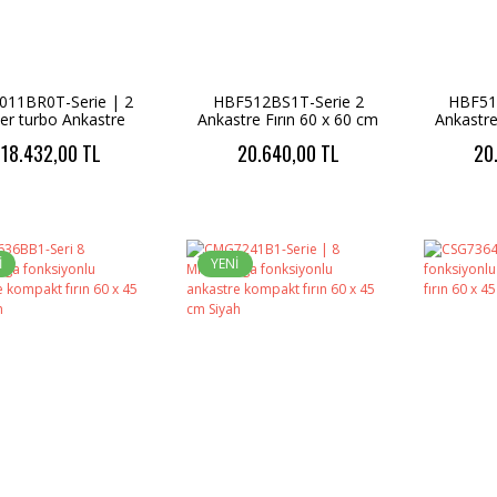
011BR0T-Serie | 2
HBF512BS1T-Serie 2
HBF51
ver turbo Ankastre
Ankastre Fırın 60 x 60 cm
Ankastre
 60 x 60 cm - 71 lt. 4
Silver-3D Turbo-7
Siya
18.432,00 TL
20.640,00 TL
20
proğram
Proğram
İ
YENİ