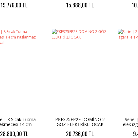
cm siyah- 800w- ızgara
19.776,00 TL
15.888,00 TL
10
özellikli
ie | 8 Sıcak Tutma
PKF375FP2E-DOMİNO 2
Serie 
ekmecesi 14 cm
GÖZ ELEKTRİKLİ OCAK
elek ızg
anmaz çelik - Siyah
28.800,00 TL
20.736,00 TL
9.