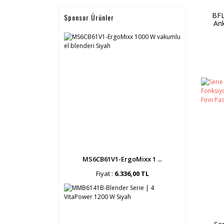
BFL
Sponsor Ürünler
An
Beya
MS6CB61V1-ErgoMixx 1 ...
Fiyat :
6.336,00 TL