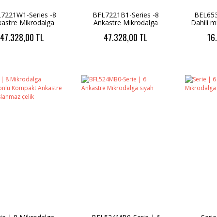
7221W1-Series -8
BFL7221B1-Series -8
BEL653
kastre Mikrodalga
Ankastre Mikrodalga
Dahili m
z dokunmatik ekran
Siyah dokunmatik ekran
47.328,00 TL
47.328,00 TL
16