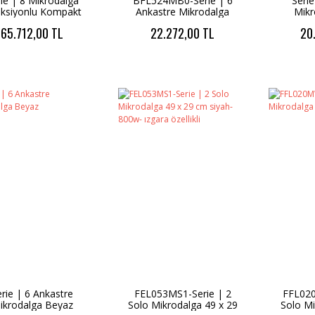
ie | 8 Mikrodalga
BFL524MB0-Serie | 6
Serie
ksiyonlu Kompakt
Ankastre Mikrodalga
Mikr
tre Fırın Paslanmaz
siyah
65.712,00 TL
22.272,00 TL
20
çelik
erie | 6 Ankastre
FEL053MS1-Serie | 2
FFL020
ikrodalga Beyaz
Solo Mikrodalga 49 x 29
Solo M