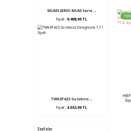
MUMS2ER01-MUM Serie ...
YEN
Fiyat :
9.408,00 TL
HBF
TWK3P423-Su Isıtıcıs ...
Siy
Fırın
Fiyat :
4.032,00 TL
Sayfalar