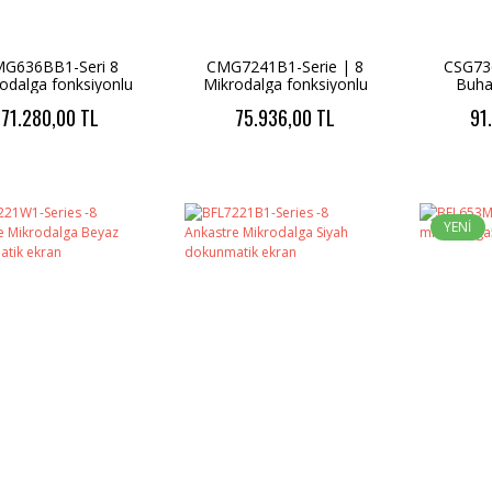
G636BB1-Seri 8
CMG7241B1-Serie | 8
CSG736
odalga fonksiyonlu
Mikrodalga fonksiyonlu
Buha
stre kompakt fırın
ankastre kompakt fırın
ankastr
71.280,00 TL
75.936,00 TL
91
0 x 45 cm Siyah
60 x 45 cm Siyah
60 x
YENİ