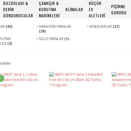
BUZDOLABI &
ÇAMAŞIR &
KÜÇÜK
PİŞİRME
DERİN
KURUTMA
KLİMALAR
EV
GURUBU
DONDURUCULAR
MAKİNELERİ
ALETLERİ
LAR
(43)
ANKASTRE FIRINLAR
AKSESUARLAR
(27)
(28)
 TUTMA
SOLO FIRINLAR
(1)
CESİ
(2)
ktakiler
İ