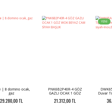
YENİ
e | 8 domino ocak,
PNK6B2P40R-4 GÖZ
DWK65
gaz
GAZLI OCAK 1 GÖZ
Duvar T
WOK BEYAZ CAM SİYAH
cm Cam,
29.280,00 TL
21.312,00 TL
36
BAŞLIK