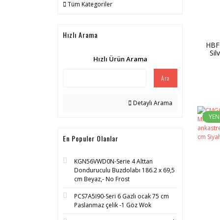
Tüm Kategoriler
Hızlı Arama
HBF
Sil
Hızlı Ürün Arama
Fırın
Ara
Detaylı Arama
YEN
En Populer Olanlar
KGN56VWD0N-Serie 4 Alttan
Donduruculu Buzdolabı 186.2 x 69,5
cm Beyaz,- No Frost
PCS7A5I90-Seri 6 Gazlı ocak 75 cm
Paslanmaz çelik -1 Göz Wok