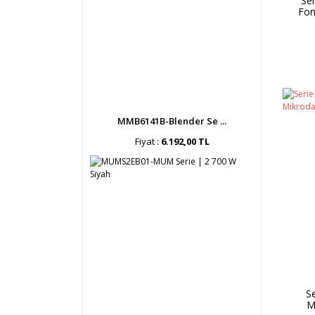
Ser
Fon
Ankas
MMB6141B-Blender Se ...
Fiyat :
6.192,00 TL
S
M