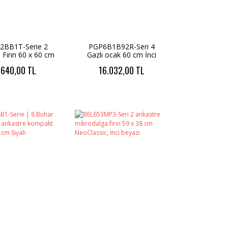
2BB1T-Serie 2
PGP6B1B92R-Seri 4
 Fırın 60 x 60 cm
Gazlı ocak 60 cm İnci
h-3D Turbo-7
beyazı
.640,00 TL
16.032,00 TL
Proğram