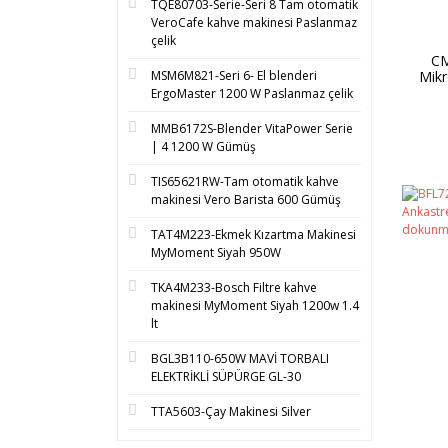
TQE80703-Serie-Seri 8 Tam otomatik
VeroCafe kahve makinesi Paslanmaz
çelik
CM
MSM6M821-Seri 6- El blenderi
Mikr
anka
ErgoMaster 1200 W Paslanmaz çelik
6
MMB6172S-Blender VitaPower Serie
| 4 1200 W Gümüş
TIS65621RW-Tam otomatik kahve
makinesi Vero Barista 600 Gümüş
TAT4M223-Ekmek Kızartma Makinesi
MyMoment Siyah 950W
TKA4M233-Bosch Filtre kahve
makinesi MyMoment Siyah 1200w 1.4
lt
BGL3B110-650W MAVİ TORBALI
ELEKTRİKLİ SÜPÜRGE GL-30
TTA5603-Çay Makinesi Silver