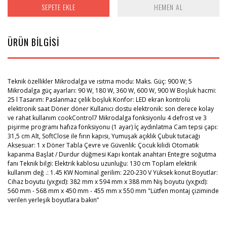
SEPETE EKLE
HEMEN AL
ÜRÜN BİLGİSİ
Teknik özellikler Mikrodalga ve ısıtma modu: Maks. Güç: 900 W; 5
Mikrodalga güç ayarları: 90 W, 180 W, 360 W, 600 W, 900 W Boşluk hacmi:
25 l Tasarım: Paslanmaz çelik boşluk Konfor: LED ekran kontrolü
elektronik saat Döner döner Kullanıcı dostu elektronik: son derece kolay
ve rahat kullanım cookControl7 Mikrodalga fonksiyonlu 4 defrost ve 3
pişirme programı hafıza fonksiyonu (1 ayar) İç aydınlatma Cam tepsi çapı:
31,5 cm Alt, SoftClose ile fırın kapısı, Yumuşak açıklık Çubuk tutacağı
Aksesuar: 1 x Döner Tabla Çevre ve Güvenlik: Çocuk kilidi Otomatik
kapanma Başlat / Durdur düğmesi Kapı kontak anahtarı Entegre soğutma
fanı Teknik bilgi: Elektrik kablosu uzunluğu: 130 cm Toplam elektrik
kullanım değ .: 1.45 KW Nominal gerilim: 220-230 V Yüksek konut Boyutlar:
Cihaz boyutu (yxgxd): 382 mm x 594 mm x 388 mm Niş boyutu (yxgxd):
560 mm - 568 mm x 450 mm - 455 mm x 550 mm "Lütfen montaj çiziminde
verilen yerleşik boyutlara bakın”