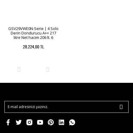
GSV29VWE0N-Serie | 4 Solo
Derin Dondurucu A++ 217
litre Net hacim 206 lt. 6
Çekmece
28.224,00 TL