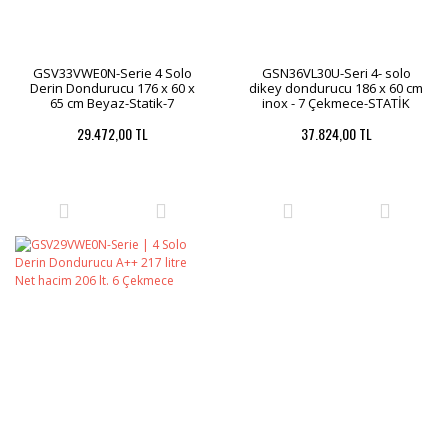
GSV33VWE0N-Serie 4 Solo
GSN36VL30U-Seri 4- solo
Derin Dondurucu 176 x 60 x
dikey dondurucu 186 x 60 cm
65 cm Beyaz-Statik-7
inox - 7 Çekmece-STATİK
ÇEKMECE
29.472,00 TL
37.824,00 TL