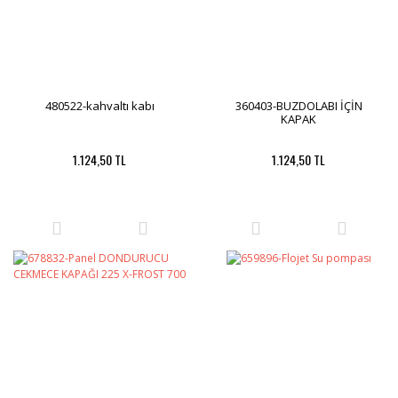
480522-kahvaltı kabı
360403-BUZDOLABI İÇİN
KAPAK
1.124,50 TL
1.124,50 TL