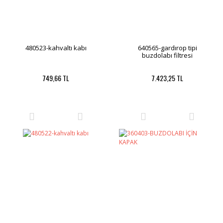
480523-kahvaltı kabı
640565-gardırop tipi
buzdolabı filtresi
749,66 TL
7.423,25 TL