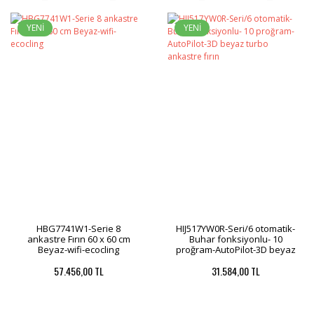
YENİ
YENİ
HBG7741W1-Serie 8
HIJ517YW0R-Seri/6 otomatik-
ankastre Fırın 60 x 60 cm
Buhar fonksiyonlu- 10
Beyaz-wifi-ecocling
proğram-AutoPilot-3D beyaz
turbo ankastre fırın
57.456,00 TL
31.584,00 TL