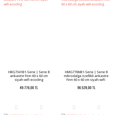
HBG7341B1-Serie | Serie 8
HMG776NB1-Serie | Serie 8
ankastre Fırın 60 x 60 cm
mikrodalga özellikli ankastre
siyah-wifi-ecocling
Fırın 60 x 60 cm siyah-wifi-
ecocling
49.776,00 TL
96.528,00 TL