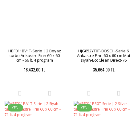
HBF011BV1T-Serie | 2 Beyaz
HJG852YT0T-BOSCH-Serie 6
turbo Ankastre Fırın 60 x 60
Ankastre Fırın 60 x 60 cm Mat
cm - 66 lt. 4 proğram
siyah-EcoClean Direct-76
Litre
18.432,00 TL
35.664,00 TL
YENİ
YENİ