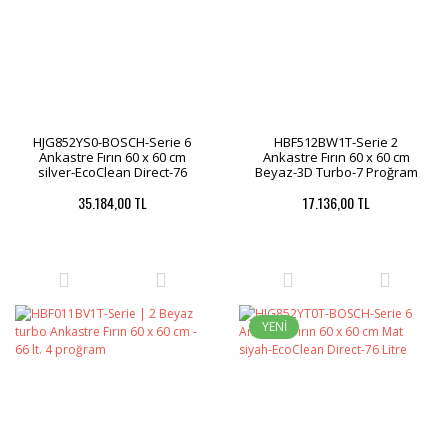
HJG852YS0-BOSCH-Serie 6
HBF512BW1T-Serie 2
Ankastre Fırın 60 x 60 cm
Ankastre Fırın 60 x 60 cm
silver-EcoClean Direct-76
Beyaz-3D Turbo-7 Proğram
Litre
35.184,00 TL
17.136,00 TL
YENİ