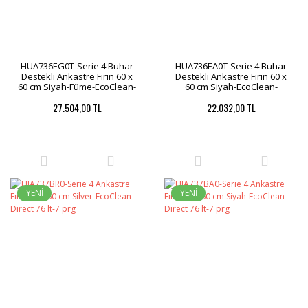
HUA736EG0T-Serie 4 Buhar
HUA736EA0T-Serie 4 Buhar
Destekli Ankastre Fırın 60 x
Destekli Ankastre Fırın 60 x
60 cm Siyah-Füme-EcoClean-
60 cm Siyah-EcoClean-
Hidrolitik
Hidrolitik
27.504,00 TL
22.032,00 TL
YENİ
YENİ