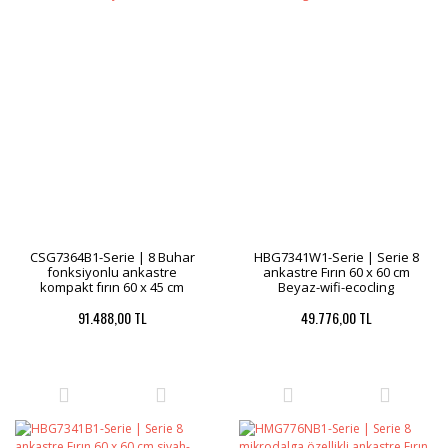
CSG7364B1-Serie | 8 Buhar
HBG7341W1-Serie | Serie 8
fonksiyonlu ankastre
ankastre Fırın 60 x 60 cm
kompakt fırın 60 x 45 cm
Beyaz-wifi-ecocling
Siyah
91.488,00 TL
49.776,00 TL