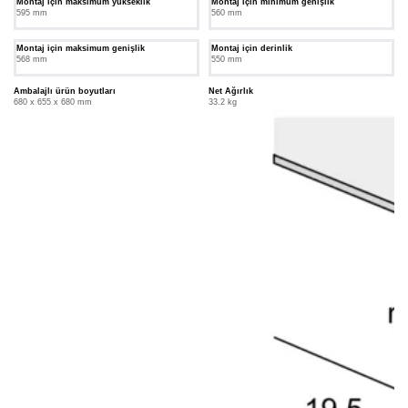
Montaj için maksimum yükseklik
Montaj için minimum genişlik
595 mm
560 mm
Montaj için maksimum genişlik
Montaj için derinlik
568 mm
550 mm
Ambalajlı ürün boyutları
Net Ağırlık
680 x 655 x 680 mm
33.2 kg