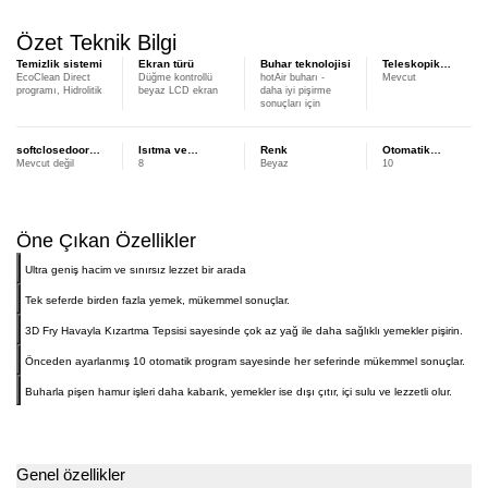
Özet Teknik Bilgi
Temizlik sistemi
Ekran türü
Buhar teknolojisi
Teleskopik
EcoClean Direct
Düğme kontrollü
hotAir buharı -
Mevcut
raylar
programı, Hidrolitik
beyaz LCD ekran
daha iyi pişirme
sonuçları için
softclosedoor
Isıtma ve
Renk
Otomatik
Mevcut değil
8
Beyaz
10
mekanizması
kombinasyon
program sayısı
modlarının
sayısı
Öne Çıkan Özellikler
Ultra geniş hacim ve sınırsız lezzet bir arada
Tek seferde birden fazla yemek, mükemmel sonuçlar.
3D Fry Havayla Kızartma Tepsisi sayesinde çok az yağ ile daha sağlıklı yemekler pişirin.
Önceden ayarlanmış 10 otomatik program sayesinde her seferinde mükemmel sonuçlar.
Buharla pişen hamur işleri daha kabarık, yemekler ise dışı çıtır, içi sulu ve lezzetli olur.
Genel özellikler