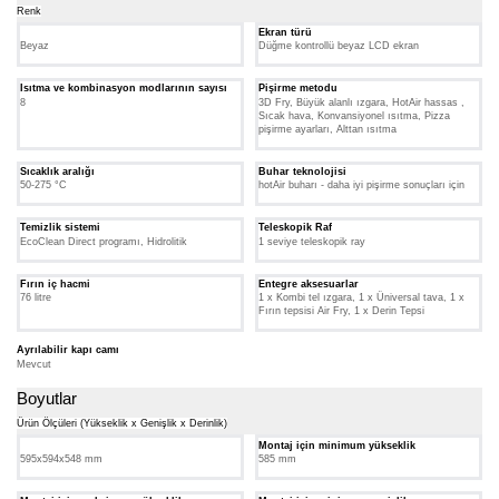
Renk
Ekran türü
Beyaz
Düğme kontrollü beyaz LCD ekran
Isıtma ve kombinasyon modlarının sayısı
Pişirme metodu
8
3D Fry, Büyük alanlı ızgara, HotAir hassas ,
Sıcak hava, Konvansiyonel ısıtma, Pizza
pişirme ayarları, Alttan ısıtma
Sıcaklık aralığı
Buhar teknolojisi
50-275 °C
hotAir buharı - daha iyi pişirme sonuçları için
Temizlik sistemi
Teleskopik Raf
EcoClean Direct programı, Hidrolitik
1 seviye teleskopik ray
Fırın iç hacmi
Entegre aksesuarlar
76 litre
1 x Kombi tel ızgara, 1 x Üniversal tava, 1 x
Fırın tepsisi Air Fry, 1 x Derin Tepsi
Ayrılabilir kapı camı
Mevcut
Boyutlar
Ürün Ölçüleri (Yükseklik x Genişlik x Derinlik)
Montaj için minimum yükseklik
595x594x548 mm
585 mm