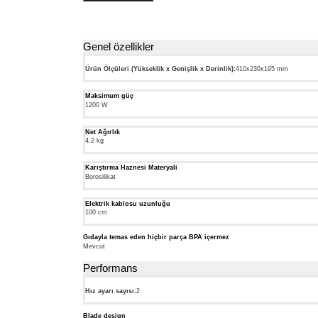
Genel özellikler
Ürün Ölçüleri (Yükseklik x Genişlik x Derinlik):
410x230x195 mm
Maksimum güç
1200 W
Net Ağırlık
4.2 kg
Karıştırma Haznesi Materyali
Borosilikat
Elektrik kablosu uzunluğu
100 cm
Gıdayla temas eden hiçbir parça BPA içermez
Mevcut
Performans
Hız ayarı sayısı:
2
Blade design