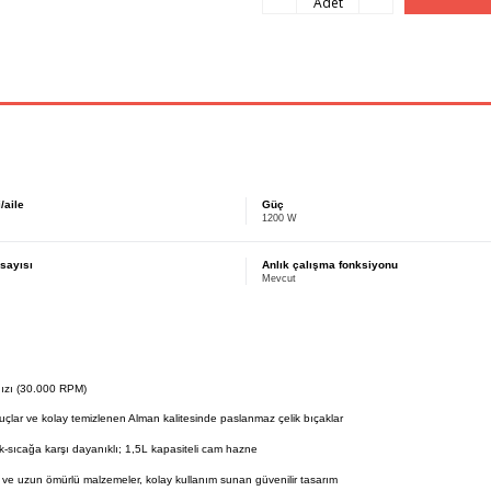
Adet
/aile
Güç
1200 W
 sayısı
Anlık çalışma fonksiyonu
Mevcut
ızı (30.000 RPM)
çlar ve kolay temizlenen Alman kalitesinde paslanmaz çelik bıçaklar
-sıcağa karşı dayanıklı; 1,5L kapasiteli cam hazne
i ve uzun ömürlü malzemeler, kolay kullanım sunan güvenilir tasarım