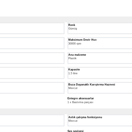
Renk
Gümüş
Maksimum Devir Hızı
30000 rpm
Ana malzeme
Plastik
Kapasite
1.5 litre
Buza Dayanaklı Karıştırma Haznesi
Mevcut
Entegre aksesuarlar
1 x Bastırma parçası
Anlık çalışma fonksiyonu
Mevcut
Ses seviyesi