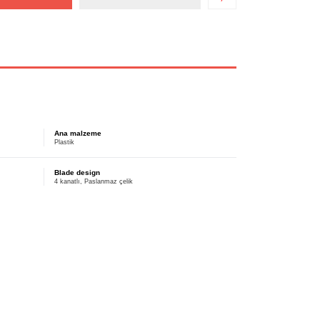
Ana malzeme
Plastik
Blade design
4 kanatlı, Paslanmaz çelik