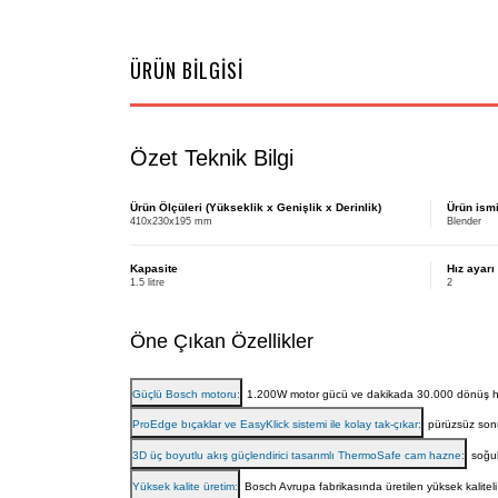
ÜRÜN BİLGİSİ
Özet Teknik Bilgi
Ürün Ölçüleri (Yükseklik x Genişlik x Derinlik)
Ürün ismi
410x230x195 mm
Blender
Kapasite
Hız ayarı
1.5 litre
2
Öne Çıkan Özellikler
Güçlü Bosch motoru:
1.200W motor gücü ve dakikada 30.000 dönüş h
ProEdge bıçaklar ve EasyKlick sistemi ile kolay tak-çıkar:
pürüzsüz sonu
3D üç boyutlu akış güçlendirici tasarımlı ThermoSafe cam hazne:
soğuk
Yüksek kalite üretim:
Bosch Avrupa fabrikasında üretilen yüksek kalitel