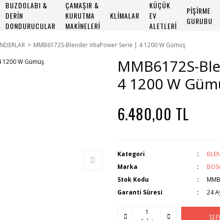
BUZDOLABI &
ÇAMAŞIR &
KÜÇÜK
PİŞİRME
DERİN
KURUTMA
KLİMALAR
EV
GURUBU
DONDURUCULAR
MAKİNELERİ
ALETLERİ
ENDERLAR
MMB6172S-Blender VitaPower Serie | 4 1200 W Gümüş
MMB6172S-Blen
4 1200 W Güm
6.480,00 TL
Kategori
BLE
Marka
BOS
Stok Kodu
MMB
Garanti Süresi
24 A
SEP