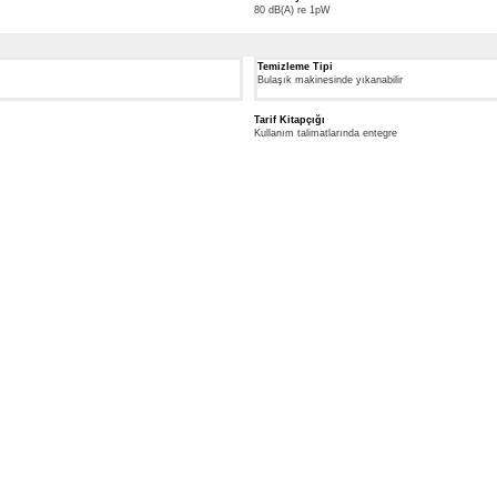
80 dB(A) re 1pW
Temizleme Tipi
Bulaşık makinesinde yıkanabilir
Tarif Kitapçığı
Kullanım talimatlarında entegre