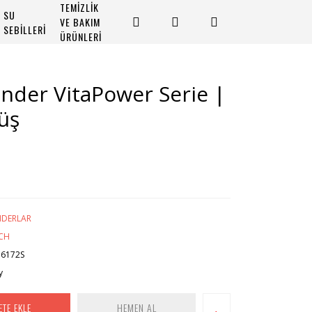
TEMİZLİK
SU
VE BAKIM
SEBİLLERİ
ÜRÜNLERİ
der VitaPower Serie |
üş
NDERLAR
CH
6172S
y
ETE EKLE
HEMEN AL