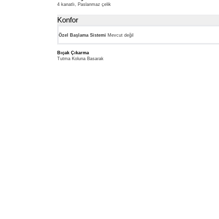
4 kanatlı, Paslanmaz çelik
Konfor
Özel Başlama Sistemi
Mevcut değil
Bıçak Çıkarma
Tutma Koluna Basarak