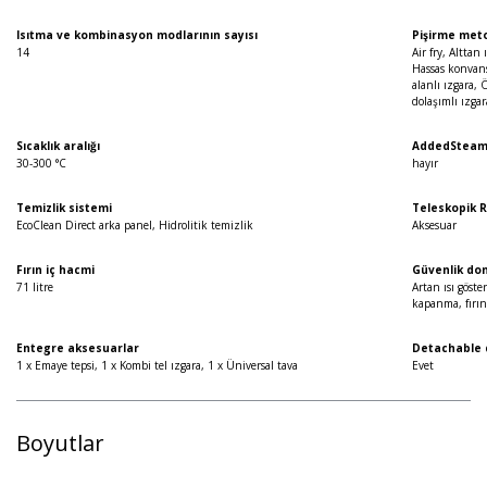
Isıtma ve kombinasyon modlarının sayısı
Pişirme met
14
Air fry, Alttan
Hassas konvans
alanlı ızgara, 
dolaşımlı ızga
Sıcaklık aralığı
AddedStea
30-300 °C
hayır
Temizlik sistemi
Teleskopik 
EcoClean Direct arka panel, Hidrolitik temizlik
Aksesuar
Fırın iç hacmi
Güvenlik do
71 litre
Artan ısı göst
kapanma, fırın
Entegre aksesuarlar
Detachable 
1 x Emaye tepsi, 1 x Kombi tel ızgara, 1 x Üniversal tava
Evet
Boyutlar