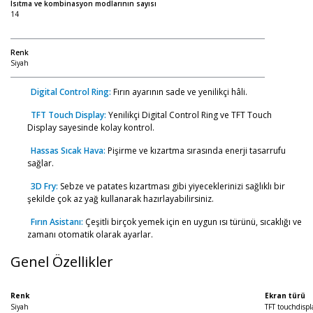
Isıtma ve kombinasyon modlarının sayısı
14
Renk
Siyah
Digital Control Ring:
Fırın ayarının sade ve yenilikçi hâli.
TFT Touch Display:
Yenilikçi Digital Control Ring ve TFT Touch
Display sayesinde kolay kontrol.
Hassas Sıcak Hava:
Pişirme ve kızartma sırasında enerji tasarrufu
sağlar.
3D Fry:
Sebze ve patates kızartması gibi yiyeceklerinizi sağlıklı bir
şekilde çok az yağ kullanarak hazırlayabilirsiniz.
Fırın Asistanı:
Çeşitli birçok yemek için en uygun ısı türünü, sıcaklığı ve
zamanı otomatik olarak ayarlar.
Genel Özellikler
Renk
Ekran türü
Siyah
TFT touchdispla