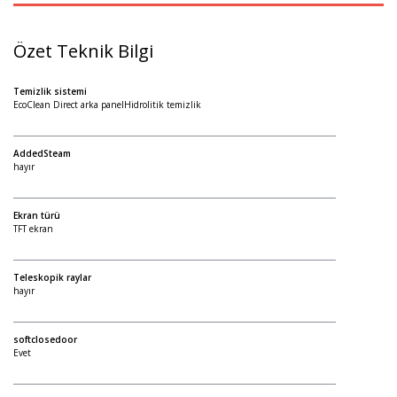
Özet Teknik Bilgi
Temizlik sistemi
EcoClean Direct arka panelHidrolitik temizlik
AddedSteam
hayır
Ekran türü
TFT ekran
Teleskopik raylar
hayır
softclosedoor
Evet