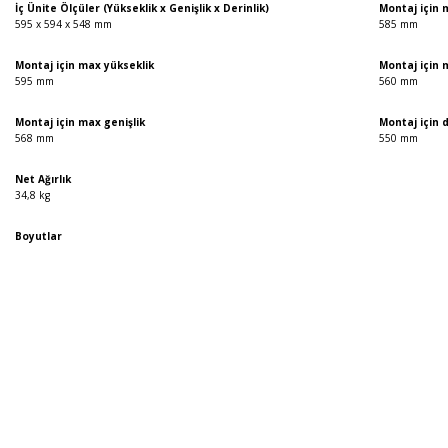
İç Ünite Ölçüler (Yükseklik x Genişlik x Derinlik)
Montaj için 
595 x 594 x 548 mm
585 mm
Montaj için max yükseklik
Montaj için m
595 mm
560 mm
Montaj için max genişlik
Montaj için d
568 mm
550 mm
Net Ağırlık
34,8 kg
Boyutlar