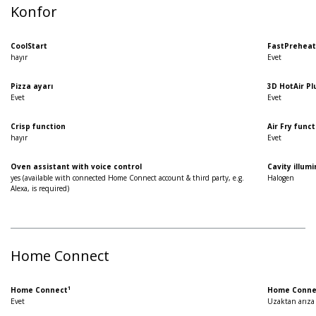
Konfor
CoolStart
FastPreheat 
hayır
Evet
Pizza ayarı
3D HotAir Pl
Evet
Evet
Crisp function
Air Fry func
hayır
Evet
Oven assistant with voice control
Cavity illum
yes (available with connected Home Connect account & third party, e.g.
Halogen
Alexa, is required)
Home Connect
1
Home Connect
Home Connec
Evet
Uzaktan arıza 