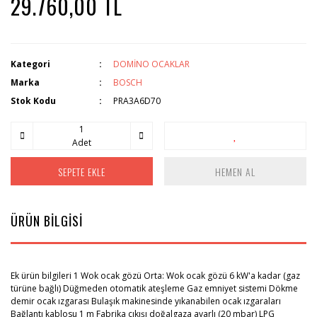
29.760,00 TL
Kategori
DOMİNO OCAKLAR
Marka
BOSCH
Stok Kodu
PRA3A6D70
Adet
SEPETE EKLE
HEMEN AL
ÜRÜN BİLGİSİ
Ek ürün bilgileri 1 Wok ocak gözü Orta: Wok ocak gözü 6 kW'a kadar (gaz
türüne bağlı) Düğmeden otomatik ateşleme Gaz emniyet sistemi Dökme
demir ocak ızgarası Bulaşık makinesinde yıkanabilen ocak ızgaraları
Bağlantı kablosu 1 m Fabrika çıkışı doğalgaza ayarlı (20 mbar) LPG