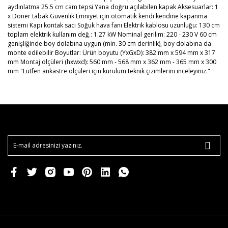
aydınlatma 25.5 cm cam tepsi Yana doğru açılabilen kapak Aksesuarlar: 1
x Döner tabak Güvenlik Emniyet için otomatik kendi kendine kapanma
sistemi Kapı kontak sacı Soğuk hava fanı Elektrik kablosu uzunluğu: 130 cm
toplam elektrik kullanım değ.: 1.27 kW Nominal gerilim: 220 - 230 V 60 cm
genişliğinde boy dolabına uygun (min. 30 cm derinlik), boy dolabına da
monte edilebilir Boyutlar: Ürün boyutu (YxGxD): 382 mm x 594 mm x 317
mm Montaj ölçüleri (hxwxd): 560 mm - 568 mm x 362 mm - 365 mm x 300
mm "Lütfen ankastre ölçüleri için kurulum teknik çizimlerini inceleyiniz."