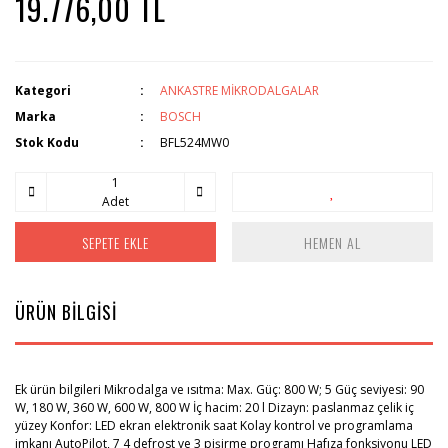
19.776,00 TL
Kategori
ANKASTRE MİKRODALGALAR
Marka
BOSCH
Stok Kodu
BFL524MW0
Adet
SEPETE EKLE
HEMEN AL
ÜRÜN BİLGİSİ
Ek ürün bilgileri Mikrodalga ve ısıtma: Max. Güç: 800 W; 5 Güç seviyesi: 90
W, 180 W, 360 W, 600 W, 800 W İç hacim: 20 l Dizayn: paslanmaz çelik iç
yüzey Konfor: LED ekran elektronik saat Kolay kontrol ve programlama
imkanı AutoPilot, 7 4 defrost ve 3 pişirme programı Hafıza fonksiyonu LED