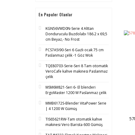
En Populer Olanlar
KGN56VWD0N-Serie 4 Alttan
Donduruculu Buzdolabı 186.2 x 69,5
cm Beyaz,- No Frost
PCS7A5I90-Seri 6 Gazlı ocak 75 cm
Paslanmaz çelik -1 Göz Wok
TQE80703-Serie-Seri 8 Tam otomatik
VeroCafe kahve makinesi Paslanmaz
çelik
MSM6M821-Seri 6- El blenderi
ErgoMaster 1200 W Paslanmaz çelik
MMB6172S-Blender VitaPower Serie
| 4 1200 W Gümüş
57
TIS65621RW-Tam otomatik kahve
makinesi Vero Barista 600 Gümüş