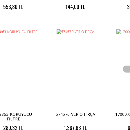
556,80 TL
144,00 TL
3
8863-KORUYUCU
574570-VERİO FIRÇA
170007
FİLTRE
280,32 TL
1.387,66 TL
8