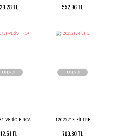
29,28 TL
552,96 TL
TÜKENDİ
TÜKENDİ
31-VERİO FIRÇA
12025213-FİLTRE
12,51 TL
700,80 TL