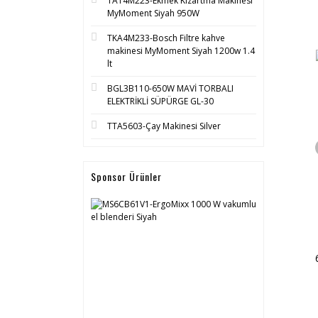
TAT4M223-Ekmek Kızartma Makinesi
MyMoment Siyah 950W
TKA4M233-Bosch Filtre kahve
makinesi MyMoment Siyah 1200w 1.4
lt
BGL3B110-650W MAVİ TORBALI
ELEKTRİKLİ SÜPÜRGE GL-30
TTA5603-Çay Makinesi Silver
Sponsor Ürünler