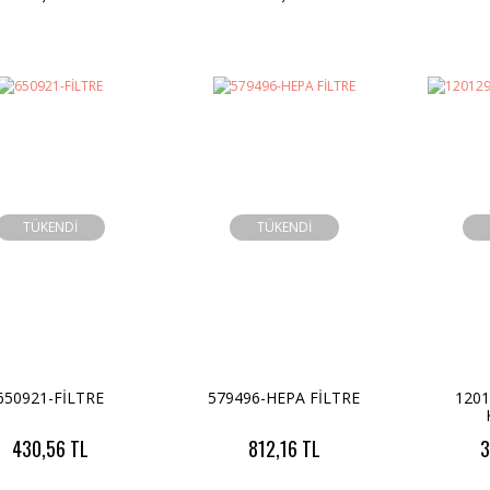
TÜKENDİ
TÜKENDİ
650921-FİLTRE
579496-HEPA FİLTRE
1201
430,56 TL
812,16 TL
3