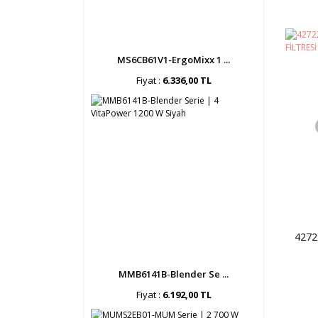
MS6CB61V1-ErgoMixx 1 ...
Fiyat :
6.336,00 TL
427
MMB6141B-Blender Se ...
Fiyat :
6.192,00 TL