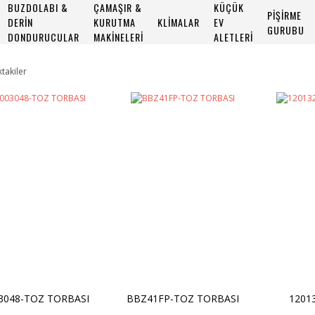
BUZDOLABI &
ÇAMAŞIR &
KÜÇÜK
PİŞİRME
DERİN
KURUTMA
KLİMALAR
EV
GURUBU
DONDURUCULAR
MAKİNELERİ
ALETLERİ
ktakiler
3048-TOZ TORBASI
BBZ41FP-TOZ TORBASI
1201