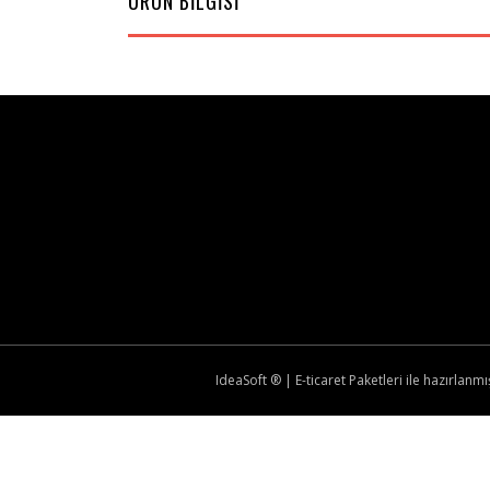
ÜRÜN BİLGİSİ
IdeaSoft ®
|
E-ticaret
Paketleri ile hazırlanmış