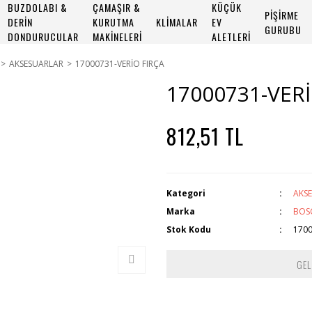
BUZDOLABI &
ÇAMAŞIR &
KÜÇÜK
PİŞİRME
DERİN
KURUTMA
KLİMALAR
EV
GURUBU
DONDURUCULAR
MAKİNELERİ
ALETLERİ
AKSESUARLAR
17000731-VERİO FIRÇA
17000731-VERİ
812,51 TL
Kategori
AKS
Marka
BOS
Stok Kodu
170
GEL