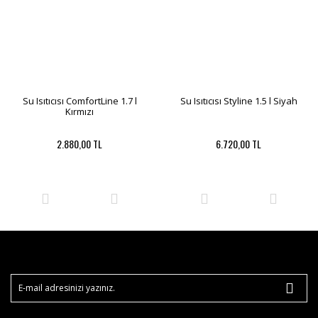
Su Isıtıcısı ComfortLine 1.7 l
Su Isıtıcısı Styline 1.5 l Siyah
Kırmızı
2.880,00 TL
6.720,00 TL