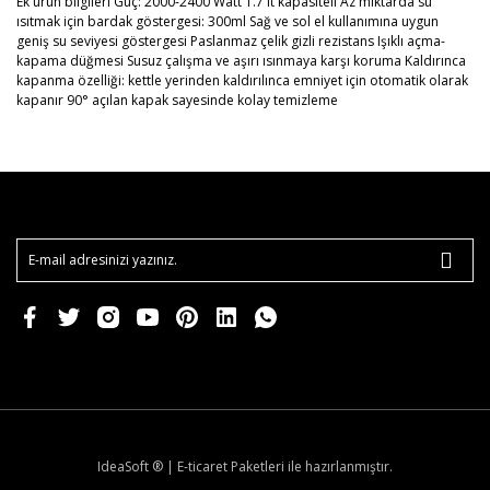
Ek ürün bilgileri Güç: 2000-2400 Watt 1.7 lt kapasiteli Az miktarda su
ısıtmak için bardak göstergesi: 300ml Sağ ve sol el kullanımına uygun
geniş su seviyesi göstergesi Paslanmaz çelik gizli rezistans Işıklı açma-
kapama düğmesi Susuz çalışma ve aşırı ısınmaya karşı koruma Kaldırınca
kapanma özelliği: kettle yerinden kaldırılınca emniyet için otomatik olarak
kapanır 90° açılan kapak sayesinde kolay temizleme
IdeaSoft ®
|
E-ticaret
Paketleri ile hazırlanmıştır.