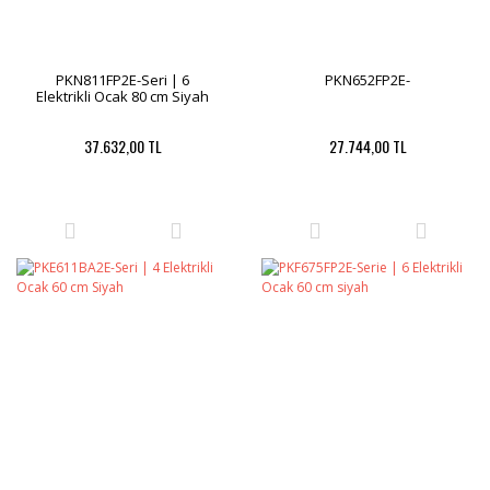
PKN811FP2E-Seri | 6
PKN652FP2E-
Elektrikli Ocak 80 cm Siyah
37.632,00 TL
27.744,00 TL