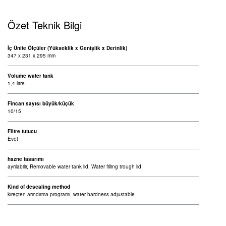
Özet Teknik Bilgi
İç Ünite Ölçüler (Yükseklik x Genişlik x Derinlik)
347 x 231 x 295 mm
Volume water tank
1,4 litre
Fincan sayısı büyük/küçük
10/15
Filtre tutucu
Evet
hazne tasarımı
ayrılabilir, Removable water tank lid, Water filling trough lid
Kind of descaling method
kireçten arındırma programı, water hardness adjustable