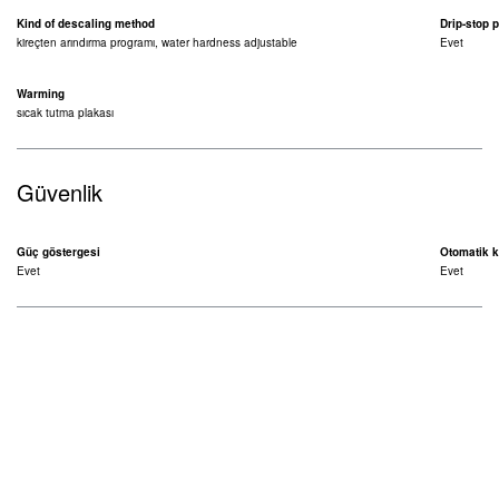
Kind of descaling method
Drip-stop 
kireçten arındırma programı, water hardness adjustable
Evet
Warming
sıcak tutma plakası
Güvenlik
Güç göstergesi
Otomatik 
Evet
Evet