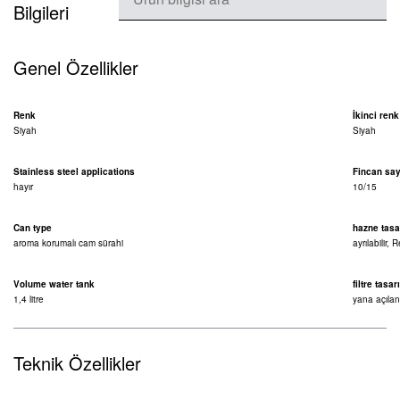
Bilgileri
Genel Özellikler
Renk
İkinci renk
Siyah
Siyah
Stainless steel applications
Fincan say
hayır
10/15
Can type
hazne tasa
aroma korumalı cam sürahi
ayrılabilir,
Volume water tank
filtre tasar
1,4 litre
yana açılan
Teknik Özellikler