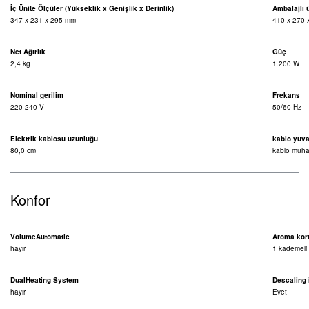
İç Ünite Ölçüler (Yükseklik x Genişlik x Derinlik)
Ambalajlı 
347 x 231 x 295 mm
410 x 270 
Net Ağırlık
Güç
2,4 kg
1.200 W
Nominal gerilim
Frekans
220-240 V
50/60 Hz
Elektrik kablosu uzunluğu
kablo yuva
80,0 cm
kablo muha
Konfor
VolumeAutomatic
Aroma kor
hayır
1 kademeli
DualHeating System
Descaling 
hayır
Evet