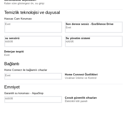
Kalan süre göstergesi ön, su girişi
Temizlik teknolojisi ve duyusal
Hassas Cam Koruması
Evet
Son derece sessiz - EcoSilence Drive
Evet
su sensörü
Su yönetim sistemi
HAYIR
HAYIR
Deterjan tespiti
Evet
Bağlantı
Home Connect ile bağlantılı cihazlar
Home Connect Özellikleri
Evet
Uzaktan İzleme ve Kontrol
Emniyet
Garantili su koruması - AquaStop
Çocuk güvenlik cihazları
HAYIR
Elektrikli kilit paneli