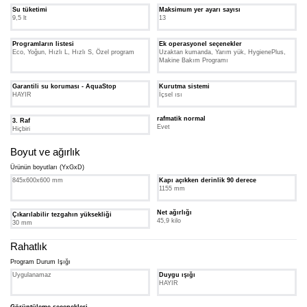
Su tüketimi
Maksimum yer ayarı sayısı
9,5 lt
13
Programların listesi
Ek operasyonel seçenekler
Eco, Yoğun, Hızlı L, Hızlı S, Özel program
Uzaktan kumanda, Yarım yük, HygienePlus,
Makine Bakım Programı
Garantili su koruması - AquaStop
Kurutma sistemi
HAYIR
İçsel ısı
rafmatik normal
3. Raf
Evet
Hiçbiri
Boyut ve ağırlık
Ürünün boyutları (YxGxD)
845x600x600 mm
Kapı açıkken derinlik 90 derece
1155 mm
Net ağırlığı
Çıkarılabilir tezgahın yüksekliği
45,9 kilo
30 mm
Rahatlık
Program Durum Işığı
Uygulanamaz
Duygu ışığı
HAYIR
Görüntüleme seçenekleri