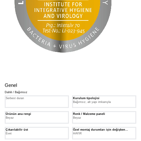
Genel
Dahili / Bağımsız
Serbest duran
Kurulum tipolojisi
Bağımsız, alt yapı imkanıyla
Ürünün ana rengi
Renk / Malzeme paneli
Beyaz
Beyaz
Çıkarılabilir üst
Özel montaj durumları için değişken
Evet
menteşe
HAYIR