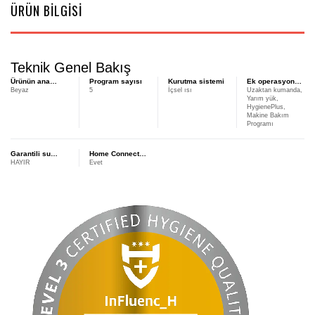
ÜRÜN BİLGİSİ
Teknik Genel Bakış
Ürünün ana
Program sayısı
Kurutma sistemi
Ek operasyonel
Beyaz
5
İçsel ısı
Uzaktan kumanda,
rengi
seçenekler
Yarım yük,
HygienePlus,
Makine Bakım
Programı
Garantili su
Home Connect
HAYIR
Evet
koruması -
ile bağlantılı
AquaStop
cihazlar