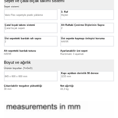
Sepet ve çatal bıçak takımı sistemi
Sepet sistemi
3. Raf
Vario Flex sepetiyle pratik yükleme
Hiçbiri
Çatal bıçak takımı sistemi
Alt Raftaki Çevirme Dişlerinin Sayısı
Çatal bıçak sepeti
2
Üst sepetteki bardak rafı sayısı
Üst sepette kaymayı önleyici koruma
2
HAYIR
Alt sepetteki bardak tutucu
Ayarlanabilir üst sepet
HAYIR
Rackmatic 3 aşamalı
Boyut ve ağırlık
Ürünün boyutları (YxGxD)
Kapı açıkken derinlik 90 derece
845 x 600 x 600 mm
1155 mm
Çıkarılabilir tezgahın yüksekliği
Net ağırlığı
30 mm
43,3 kg