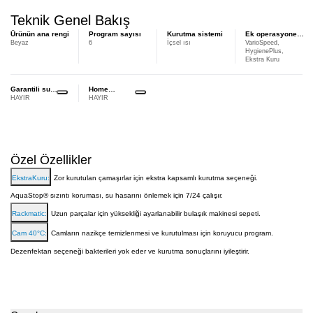
Teknik Genel Bakış
Ürünün ana rengi
Program sayısı
Kurutma sistemi
Ek operasyonel
Beyaz
6
İçsel ısı
VarioSpeed,
seçenekler
HygienePlus,
Ekstra Kuru
Garantili su
Home
HAYIR
HAYIR
koruması -
Connect ile
AquaStop
bağlantılı
cihazlar
Özel Özellikler
EkstraKuru:
Zor kurutulan çamaşırlar için ekstra kapsamlı kurutma seçeneği.
AquaStop® sızıntı koruması, su hasarını önlemek için 7/24 çalışır.
Rackmatic:
Uzun parçalar için yüksekliği ayarlanabilir bulaşık makinesi sepeti.
Cam 40°C:
Camların nazikçe temizlenmesi ve kurutulması için koruyucu program.
Dezenfektan seçeneği bakterileri yok eder ve kurutma sonuçlarını iyileştirir.