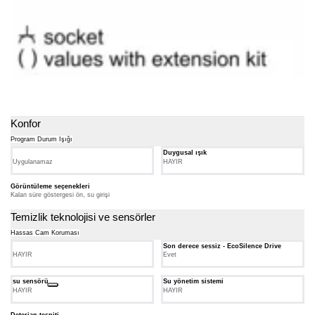
Konfor
Program Durum Işığı
Duygusal ışık
Uygulanamaz
HAYIR
Görüntüleme seçenekleri
Kalan süre göstergesi ön, su girişi
Temizlik teknolojisi ve sensörler
Hassas Cam Koruması
Son derece sessiz - EcoSilence Drive
HAYIR
Evet
su sensörü
Su yönetim sistemi
HAYIR
HAYIR
Deterjan tespiti