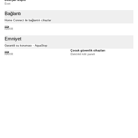
Evet
Bağlantı
Home Connect ile bağlantılı cihazlar
HAYIR
Emniyet
Garantili su koruması - AquaStop
Çocuk güvenlik cihazları
HAYIR
Elektrikli kilit paneli