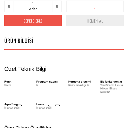
Adet
SEPETE EKLE
HEMEN AL
ÜRÜN BİLGİSİ
Özet Teknik Bilgi
Renk
Program sayısı
Kurutma sistemi
Ek fonksiyonlar
Silver
6
Kendi sıcaklığı ile
VarioSpeed, Ekstra
Hijyen, Ekstra
Kurutma
AquaStop
Home
1
Dipnot
Mevcut değil
Mevcut değil
Connect
1:
Yarını
bugünden
yaşamak
Öne Çıkan Özellikler
için