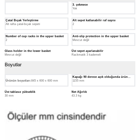
3. çekmece
Yok
Çatal Bıçak Yerleştirme
Alt sepet katlanabilir raf sayısı
Alt rafta çatal-bıçak sepeti
2
Number of cup racks in the upper basket
Anti-slip protection in the upper basket
2
Mevcut değil
Glass holder in the lower basket
Üst sepet ayarlanabilir
Mevcut değil
Rackmatik 3 kademeli
Boyutlar
Kapağı 90 derece açık olduğunda ürün
derinliği
Ürünün boyutları:
845 x 600 x 600 mm
1155 mm
Üst tablasız yükseklik
Net Ağırlık
30 mm
43.3 kg