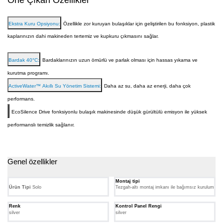
akıllı
telefon
ve
Ekstra Kuru Opsiyonu:
Özellikle zor kuruyan bulaşıklar için geliştirilen bu fonksiyon, plastik
tabletinizden
kaplarınızın dahi makineden tertemiz ve kupkuru çıkmasını sağlar.
Home
Connect
uygulamasını
indirmeniz
Bardak 40°C:
Bardaklarınızın uzun ömürlü ve parlak olması için hassas yıkama ve
yeterli.
kurutma programı.
Böylece
dilediğiniz
ActiveWater™ Akıllı Su Yönetim Sistemi:
Daha az su, daha az enerji, daha çok
yerden
herhangi
performans.
bir
ev
EcoSilence Drive fonksiyonlu bulaşık makinesinde düşük gürültülü emisyon ile yüksek
aletinize
performanslı temizlik sağlanır.
bağlanabilirsiniz.
Genel özellikler
Montaj tipi
Ürün Tipi
Solo
Tezgah-altı montaj imkanı ile bağımsız kurulum
Renk
Kontrol Panel Rengi
silver
silver