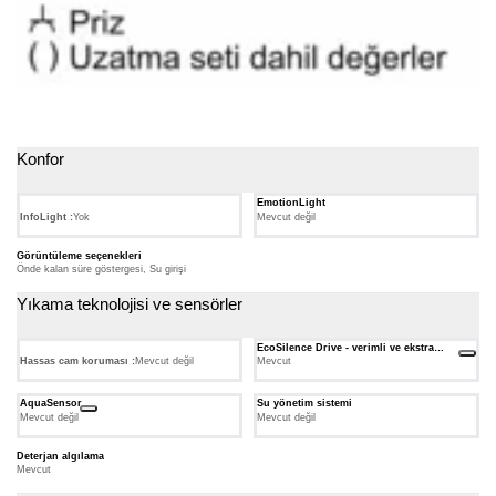
Konfor
EmotionLight
InfoLight :
Yok
Mevcut değil
Görüntüleme seçenekleri
Önde kalan süre göstergesi, Su girişi
Yıkama teknolojisi ve sensörler
EcoSilence Drive - verimli ve ekstra
sessiz
Hassas cam koruması :
Mevcut değil
Mevcut
AquaSensor
Su yönetim sistemi
Mevcut değil
Mevcut değil
Deterjan algılama
Mevcut