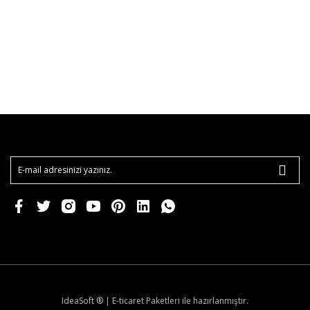
IdeaSoft ®
|
E-ticaret
Paketleri ile hazırlanmıştır.