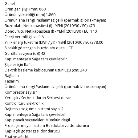
Genel
Ürün genişliği (mm) 860
Ürünün yüksekliği (mm) 1.860
Ürünün ana rengi Paslanmaz çelik (parmak izi bırakmayan)
Buzdolabı Net kapasitesi (l) - YENİ (2010/30 / EC) 479
Dondurucu Net kapasitesi (l) - YENİ (2010/30 / EC) 140
Enerji verimliliği sınıfı A ++
Yıllık enerji tüketimi (kWh / yıl) - YENİ (2010/30 / EC) 378.00
Sıcaklık göstergesi buzdolabı dijital LCD
Gürültü seviyesi (dB) 42
Kapı menteşesi Sağa ters çevrilebilir
Şişeler için Raflar
Elektrik besleme kablosunun uzunluğu (cm) 240
Bağlantı
Tasarım
Ürünün ana rengi Paslanmaz çelik (parmak izi bırakmayan)
Kompresör sayısı 1
Yerleşik / Serbest duran Serbest duran
Kontrol türü Elektronik
Bağımsız soğutma sistemi sayısı 2
Kapı menteşesi Sağa ters çevrilebilir
Kapı paneli seçenekleri Mümkün değil
Frost içermeyen sistem Buzdolabı ve dondurucu
Kapı açık göstergesi dondurucu
Ebat ve ağırlık