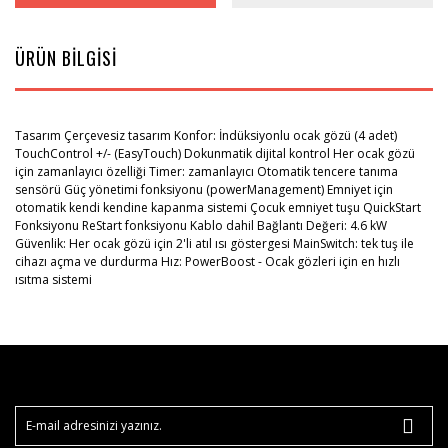
ÜRÜN BİLGİSİ
Tasarım Çerçevesiz tasarım Konfor: İndüksiyonlu ocak gözü (4 adet)
TouchControl +/- (EasyTouch) Dokunmatik dijital kontrol Her ocak gözü
için zamanlayıcı özelliği Timer: zamanlayıcı Otomatik tencere tanıma
sensörü Güç yönetimi fonksiyonu (powerManagement) Emniyet için
otomatik kendi kendine kapanma sistemi Çocuk emniyet tuşu QuickStart
Fonksiyonu ReStart fonksiyonu Kablo dahil Bağlantı Değeri: 4.6 kW
Güvenlik: Her ocak gözü için 2'li atıl ısı göstergesi MainSwitch: tek tuş ile
cihazı açma ve durdurma Hız: PowerBoost - Ocak gözleri için en hızlı
ısıtma sistemi