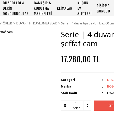
BUZDOLABI &
ÇAMAŞIR &
KÜÇÜK
PİŞİRME
DERİN
KURUTMA
KLİMALAR
EV
GURUBU
DONDURUCULAR
MAKİNELERİ
ALETLERİ
ATÖRLER
DUVAR TİPİ DAVLUNBAZLAR
Serie | 4 duvar tipi davlumbaz 60 cm
Serie | 4 duva
şeffaf cam
17.280,00 TL
Kategori
DUV
Marka
BOS
Stok Kodu
DWA
SEP
Adet