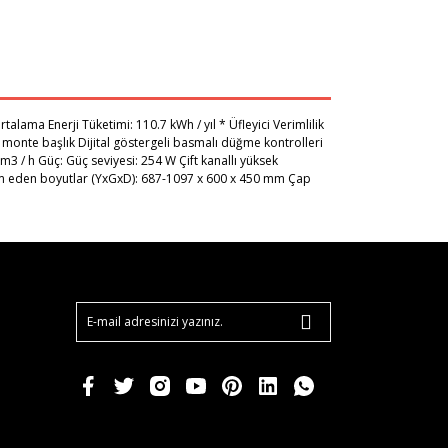
alama Enerji Tüketimi: 110.7 kWh / yıl * Üfleyici Verimlilik
ra monte başlık Dijital göstergeli basmalı düğme kontrolleri
m3 / h Güç: Güç seviyesi: 254 W Çift kanallı yüksek
aim eden boyutlar (YxGxD): 687-1097 x 600 x 450 mm Çap