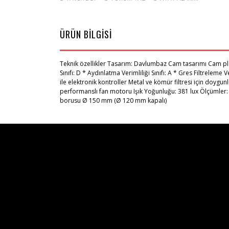
ÜRÜN BİLGİSİ
Teknik özellikler Tasarım: Davlumbaz Cam tasarımı Cam plaka 
Sınıfı: D * Aydınlatma Verimliliği Sınıfı: A * Gres Filtrelem
ile elektronik kontroller Metal ve kömür filtresi için doygu
performanslı fan motoru Işık Yoğunluğu: 381 lux Ölçümler:
borusu Ø 150 mm (Ø 120 mm kapalı)