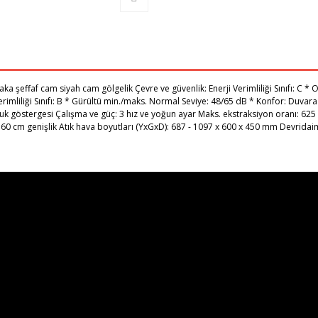
şeffaf cam siyah cam gölgelik Çevre ve güvenlik: Enerji Verimliliği Sınıfı: C * Ort
e Verimliliği Sınıfı: B * Gürültü min./maks. Normal Seviye: 48/65 dB * Konfor: Duva
nluk göstergesi Çalışma ve güç: 3 hız ve yoğun ayar Maks. ekstraksiyon oranı: 625 
 60 cm genişlik Atık hava boyutları (YxGxD): 687 - 1097 x 600 x 450 mm Devrid