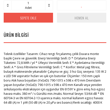
Adet
SEPETE EKLE
HEMEN AL
ÜRÜN BİLGİSİ
Teknik özellikler Tasarım: Cihaz rengi: fırçalanmış çelik Duvara monte
başlık Çevre ve güvenlik: Enerji Verimliliği Sınıfı: D * Ortalama Enerji
Tüketimi: 72,8 kWh / yıl * Üfleyici Verimlilik Sınıfı: E * Aydınlatma Verimliliği
Sınıfı: A * Gres Filtreleme Verimliliği Sınıfı: C * Konfor: Metal yağ filtresi,
bulaşık makinesinde yıkanabilir Çalışma ve güç: 3 hız Güç seviyesi: 135 W 2
x LED 5W aspiratör hızları ve ışık için butonlar Ölçümler: 150 mm çaplı
boru Atık hava boyutları (YxGxD): 790-1015 x 598 x 470 mm Devridaim
yapan boyutlar (YxGxD): 790-1015 x 598 x 470 mm Kanallı veya yeniden
sirkülasyonlu ekstraksiyon için uygundur EN 61591'e göre emiş hızı egzoz
havası maks. 380 m³ / s Gürültü min./maks. Normal Seviye: 53/64 dB * EN
60704-3 ve EN 60704-2-13 uyarınca maks. normal kullanım egzoz havası:
64 dB (A) re 1 pW (50 dB (A) re 20 µPa ses basıncı) Renk sıcaklığı: 4000 K