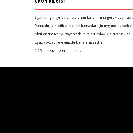
ÜRÜN BİLGİSİ
Siyahlar için ayrıca bir deterjan kullanımına gerek duymadan
Pamuklu, sentetik ve karışık kumaşlar için uygundur. İpek 
Aktif enzim içeriği sayesinde lekeleri kolaylıkla çıkarır. Ren
Eşsiz kokusu ile evinizde baharı hissedin.
1.25 litre sıvı deterjan içerir.