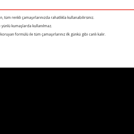
, tüm renkli çamaşırlarınızda rahatlıkla kullanabilirsiniz.
ve yünlü kumaşlarda kullanılmaz.
k koruyan formülü ile tüm çamaşırlarınız ilk günkü gibi canlı kalır.