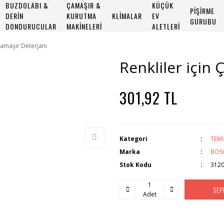
BUZDOLABI &
ÇAMAŞIR &
KÜÇÜK
PİŞİRME
DERİN
KURUTMA
KLİMALAR
EV
GURUBU
DONDURUCULAR
MAKİNELERİ
ALETLERİ
 Çamaşır Deterjanı
Renkliler için 
301,92 TL
Kategori
TEMİ
Marka
BOS
Stok Kodu
312
SEP
Adet