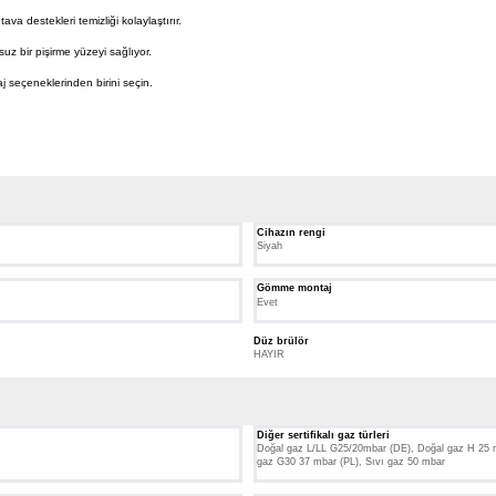
ava destekleri temizliği kolaylaştırır.
uz bir pişirme yüzeyi sağlıyor.
 seçeneklerinden birini seçin.
Cihazın rengi
Siyah
Gömme montaj
Evet
Düz brülör
HAYIR
Diğer sertifikalı gaz türleri
Doğal gaz L/LL G25/20mbar (DE), Doğal gaz H 25 m
gaz G30 37 mbar (PL), Sıvı gaz 50 mbar