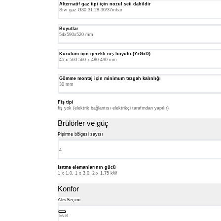
Alternatif gaz tipi için nozul seti dahildir
Sıvı gaz G30,31 28-30/37mbar
Boyutlar
54x590x520 mm
Kurulum için gerekli niş boyutu (YxGxD)
45 x 560-560 x 480-490 mm
Gömme montaj için minimum tezgah kalınlığı
30 mm
Fiş tipi
fiş yok (elektrik bağlantısı elektrikçi tarafından yapılır)
Brülörler ve güç
Pişirme bölgesi sayısı
4
Isıtma elemanlarının gücü
1 x 1,0, 1 x 3,0, 2 x 1,75 kW
Konfor
AlevSeçimi
Evet