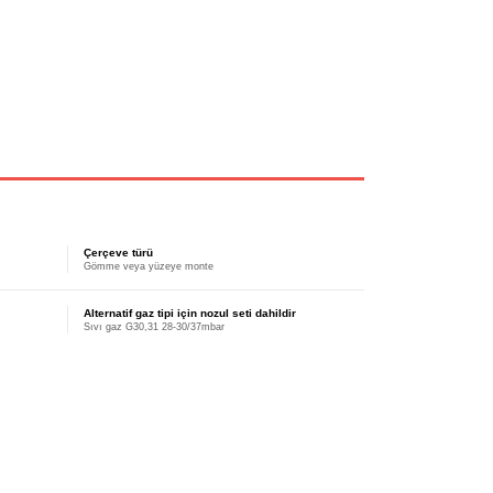
Çerçeve türü
Gömme veya yüzeye monte
Alternatif gaz tipi için nozul seti dahildir
Sıvı gaz G30,31 28-30/37mbar