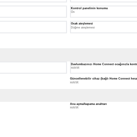
Kontrol panelinin konumu
Ön
Ocak ateşlemesi
Düğme ateşlemesi
Davlumbazınızı Home Connect ocağınızla kontr
HAYIR
Güncellenebilir cihaz (bağlı Home Connect hesab
güncel tutun.
HAYIR
Ana açma/kapama anahtarı
HAYIR