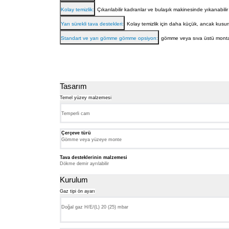
Kolay temizlik:
Çıkarılabilir kadranlar ve bulaşık makinesinde yıkanabilir t
Yarı sürekli tava destekleri:
Kolay temizlik için daha küçük, ancak kusurs
Standart ve yarı gömme gömme opsiyon:
gömme veya sıva üstü montaj
Tasarım
Temel yüzey malzemesi
Temperli cam
Çerçeve türü
Gömme veya yüzeye monte
Tava desteklerinin malzemesi
Dökme demir ayrılabilir
Kurulum
Gaz tipi ön ayarı
Doğal gaz H/E/(L) 20 (25) mbar