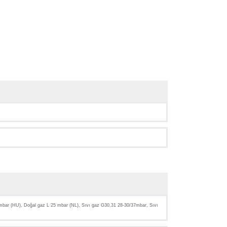
bar (HU), Doğal gaz L 25 mbar (NL), Sıvı gaz G30,31 28-30/37mbar, Sıvı