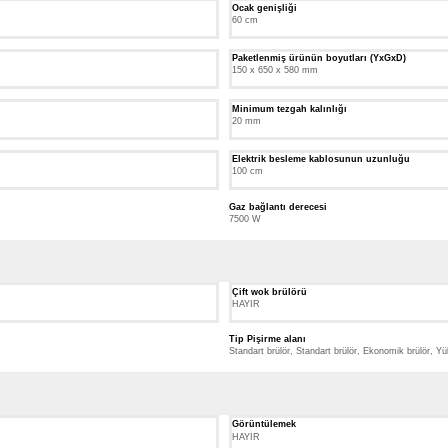
Ocak genişliği
60 cm
Paketlenmiş ürünün boyutları (YxGxD)
150 x 650 x 580 mm
Minimum tezgah kalınlığı
20 mm
Elektrik besleme kablosunun uzunluğu
100 cm
Gaz bağlantı derecesi
7500 W
Çift wok brülörü
HAYIR
Tip Pişirme alanı
Standart brülör, Standart brülör, Ekonomik brülör, Yü
Görüntülemek
HAYIR