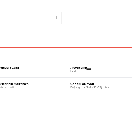
ölgesi sayısı
AlevSeçimi
Evet
teklerinin malzemesi
Gaz tipi ön ayarı
r ayrılabilir
Doğal gaz H/E/(L) 20 (25) mbar