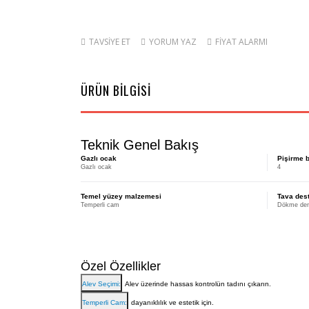
TAVSİYE ET
YORUM YAZ
FİYAT ALARMI
ÜRÜN BİLGİSİ
Teknik Genel Bakış
Gazlı ocak
Pişirme b
Gazlı ocak
4
Temel yüzey malzemesi
Tava des
Temperli cam
Dökme demi
Özel Özellikler
Alev Seçimi:
Alev üzerinde hassas kontrolün tadını çıkarın.
Temperli Cam:
dayanıklılık ve estetik için.