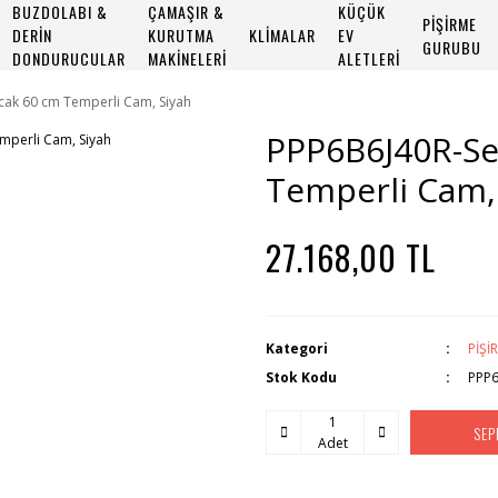
BUZDOLABI &
ÇAMAŞIR &
KÜÇÜK
PİŞİRME
DERİN
KURUTMA
KLİMALAR
EV
GURUBU
DONDURUCULAR
MAKİNELERİ
ALETLERİ
Ocak 60 cm Temperli Cam, Siyah
PPP6B6J40R-Ser
Temperli Cam,
27.168,00 TL
Kategori
PİŞ
Stok Kodu
PPP6
SEP
Adet