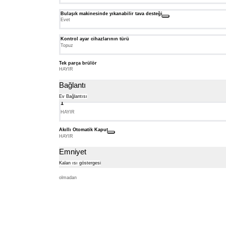
Bulaşık makinesinde yıkanabilir tava desteği
Evet
Kontrol ayar cihazlarının türü
Topuz
Tek parça brülör
HAYIR
Bağlantı
Ev Bağlantısı
1
Dipnot
1:
HAYIR
Gösterilen
özelliklerin
Akıllı Otomatik Kaput
bazılarına
HAYIR
yalnızca
cihaz
Emniyet
İnternet
üzerinden
Kalan ısı göstergesi
bir
olmadan
Home
Connect
Hesabı
ve
bir
SingleKey
ID