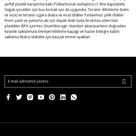
şeffaf plastik karıştırma kabı Polikarbonat sıvılaştırıcı (1 litre kapasiteli)
Soğuk içecekler için buz kırmak için de uygundur Tersinir dilimleme (kalın
ve ince) ve tersinir ızgara (kaba ve ince) diskler Paslanmaz çelik diskler
Krem şanti ve yumurta akı için dayak diski Gıda ile temas eden tüm
plastikler BPA içermez SmartStorage: standart aksesuarların doğrudan
kasede saklanması Emniyet kilitleme kapağı ve hazne Entegre kablo
saklama Ekstra stabilite için kauçuk emme ayakları