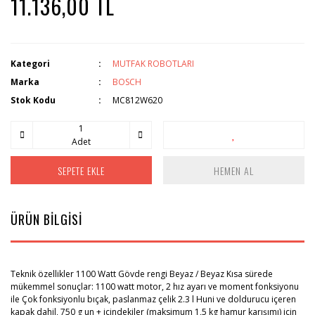
11.136,00 TL
Kategori
MUTFAK ROBOTLARI
Marka
BOSCH
Stok Kodu
MC812W620
Adet
SEPETE EKLE
HEMEN AL
ÜRÜN BİLGİSİ
Teknik özellikler 1100 Watt Gövde rengi Beyaz / Beyaz Kısa sürede
mükemmel sonuçlar: 1100 watt motor, 2 hız ayarı ve moment fonksiyonu
ile Çok fonksiyonlu bıçak, paslanmaz çelik 2.3 l Huni ve doldurucu içeren
kapak dahil, 750 g un + içindekiler (maksimum 1,5 kg hamur karışımı) için