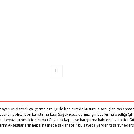
ayarı ve darbeli çalıştırma özelliği ile kısa sürede kusursuz sonuçlar Paslanmaz
siteli polikarbon karıştırma kabı Soğuk içecekleriniz için buz kırma özelliği Çift
rta beyazı çırpmak için çırpıcı Güvenlik Kapak ve karıştırma kabı emniyet kilidi 
asarım Aksesuarların hepsi haznede saklanabilir bu sayede yerden tasarruf eder