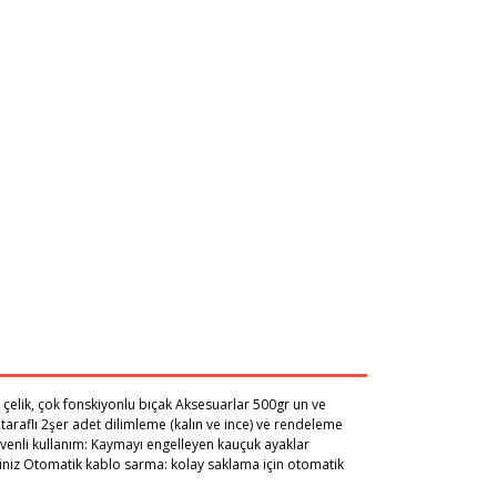
 çelik, çok fonskiyonlu bıçak Aksesuarlar 500gr un ve
 taraflı 2şer adet dilimleme (kalın ve ince) ve rendeleme
Güvenli kullanım: Kaymayı engelleyen kauçuk ayaklar
siniz Otomatik kablo sarma: kolay saklama için otomatik