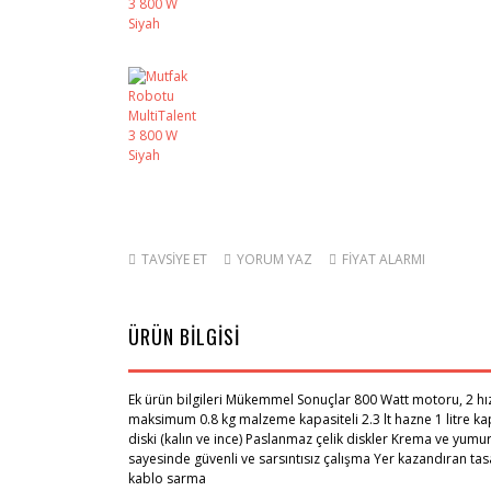
TAVSİYE ET
YORUM YAZ
FİYAT ALARMI
ÜRÜN BİLGİSİ
Ek ürün bilgileri Mükemmel Sonuçlar 800 Watt motoru, 2 hız 
maksimum 0.8 kg malzeme kapasiteli 2.3 lt hazne 1 litre kapa
diski (kalın ve ince) Paslanmaz çelik diskler Krema ve yumu
sayesinde güvenli ve sarsıntısız çalışma Yer kazandıran t
kablo sarma