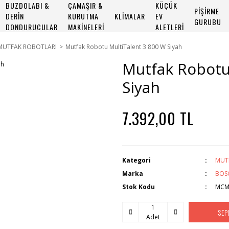
BUZDOLABI &
ÇAMAŞIR &
KÜÇÜK
PİŞİRME
DERİN
KURUTMA
KLİMALAR
EV
GURUBU
DONDURUCULAR
MAKİNELERİ
ALETLERİ
MUTFAK ROBOTLARI
Mutfak Robotu MultiTalent 3 800 W Siyah
Mutfak Robotu
Siyah
7.392,00 TL
Kategori
MUT
Marka
BOS
Stok Kodu
MCM
SEP
Adet