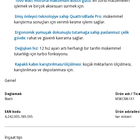
1000 watt motorla maksimum Bosch gücü:
en zorlu malzemeleri
işlemek ve birçok aksesuarı sürmek için.
Emiş önleyici teknolojiye sahip QuattroBlade Pro:
mükemmel
karıştırma sonuçları için verimli kesme işlemi sağlar.
Ergonomik yumuşak dokunuşlu tutamağa sahip paslanmaz çelik
gövde:
rahat ve güvenli kavrama sağlar.
Değişken hız:
12 hız ayarı artı herhangi bir tarifin mükemmel
tutarlılığı için turbo fonksiyonu.
Kapaklı kabın karıştırılması/ölçülmesi:
küçük miktarların ölçülmesi,
karıştırılması ve depolanması için.
Genel
Dağlamak
Ürün adı / Tic
Bosch
MS8CM61X1
EAN kodu
Ürün adı/ailes
4,242,005,189,595
bar mikseri
İnşaat tipi