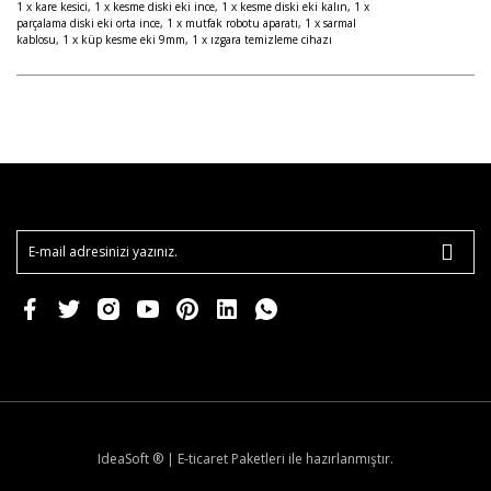
1 x kare kesici, 1 x kesme diski eki ince, 1 x kesme diski eki kalın, 1 x
parçalama diski eki orta ince, 1 x mutfak robotu aparatı, 1 x sarmal
kablosu, 1 x küp kesme eki 9mm, 1 x ızgara temizleme cihazı
IdeaSoft ®
|
E-ticaret
Paketleri ile hazırlanmıştır.