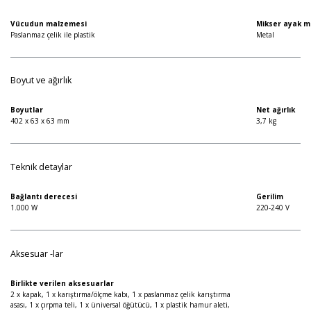
Vücudun malzemesi
Mikser ayak m
Paslanmaz çelik ile plastik
Metal
Boyut ve ağırlık
Boyutlar
Net ağırlık
402 x 63 x 63 mm
3,7 kg
Teknik detaylar
Bağlantı derecesi
Gerilim
1.000 W
220-240 V
Aksesuar -lar
Birlikte verilen aksesuarlar
2 x kapak, 1 x karıştırma/ölçme kabı, 1 x paslanmaz çelik karıştırma
asası, 1 x çırpma teli, 1 x üniversal öğütücü, 1 x plastik hamur aleti,