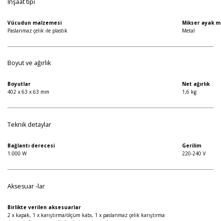
İnşaat tipi
Vücudun malzemesi
Mikser ayak m
Paslanmaz çelik ile plastik
Metal
Boyut ve ağırlık
Boyutlar
Net ağırlık
402 x 63 x 63 mm
1,6 kg
Teknik detaylar
Bağlantı derecesi
Gerilim
1.000 W
220-240 V
Aksesuar -lar
Birlikte verilen aksesuarlar
2 x kapak, 1 x karıştırma/ölçüm kabı, 1 x paslanmaz çelik karıştırma