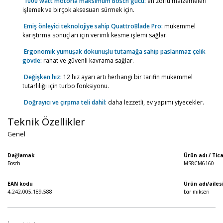
1000 watt motorla maksimum Bosch gücü:
en zorlu malzemeleri
işlemek ve birçok aksesuarı sürmek için.
Emiş önleyici teknolojiye sahip QuattroBlade Pro:
mükemmel
karıştırma sonuçları için verimli kesme işlemi sağlar.
Ergonomik yumuşak dokunuşlu tutamağa sahip paslanmaz çelik
gövde:
rahat ve güvenli kavrama sağlar.
Değişken hız:
12 hız ayarı artı herhangi bir tarifin mükemmel
tutarlılığı için turbo fonksiyonu.
Doğrayıcı ve çırpma teli dahil:
daha lezzetli, ev yapımı yiyecekler.
Teknik Özellikler
Genel
Dağlamak
Ürün adı / Tic
Bosch
MS8CM6160
EAN kodu
Ürün adı/ailes
4,242,005,189,588
bar mikseri