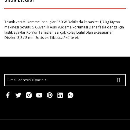
Teknik veri Mükemmel sonuçlar 350 W Dakikada kapasite: 1,7 kg Kıyma
makinesi boyutu 5 Güvenlik Aşırı yükleme koruması Daha fazla denge için
lastik ayaklar Konfor Temizlemesi çok kolay Dahil olan aksesuarlar
Diskler: 3,8 / 8 mm Sosis eki Kibbutz / köfte eki