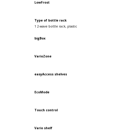
LowFrost
Type of bottle rack
1 2-wave bottle rack, plastic
bigBox
VarioZone
easyAccess shelves
EcoMode
Touch control
Vario shelf