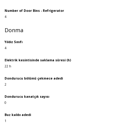
Number of Door Bins - Refrigerator
4
Donma
Yıldız Sınıfı
4
Elektrik kesintisinde saklama süresi (h)
22 h
Dondurucu bölümü çekmece adedi
2
Dondurucu kanatçık sayısı
0
Buz kalıbı adedi
1