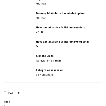
400 litre
Donmuş bölümlerin hacminde toplamı
108 litre
Havadan akustik gürültü emisyonları
42 dB
Havadan akustik gürültü emisyonu sınıfı
D
Climate Class
Genişletilmiş ılıman
Entegre aksesuarlar
3 x Yumurtalık
Tasarım
Renk