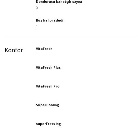
Dondurucu kanatçık sayısı
0
Buz kalıbı adedi
1
Konfor
VitaFresh
VitaFresh Plus
VitaFresh Pro
SuperCooling
superFreezing