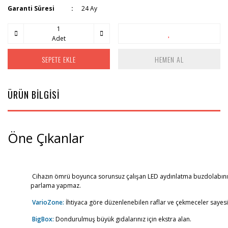
Garanti Süresi
24 Ay
Adet
SEPETE EKLE
HEMEN AL
ÜRÜN BİLGİSİ
Öne Çıkanlar
Cihazın ömrü boyunca sorunsuz çalışan LED aydınlatma buzdolabını
parlama yapmaz.
VarioZone:
İhtiyaca göre düzenlenebilen raflar ve çekmeceler sayesi
BigBox:
Dondurulmuş büyük gıdalarınız için ekstra alan.