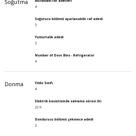
Soğutma
Buzdolabı raf adetleri
4
Soğutucu bölümü ayarlanabilir raf adedi
3
Yumurtalık adedi
3
Number of Door Bins - Refrigerator
4
Donma
Yıldız Sınıfı
4
Elektrik kesintisinde saklama süresi (h)
22 h
Dondurucu bölümü çekmece adedi
2