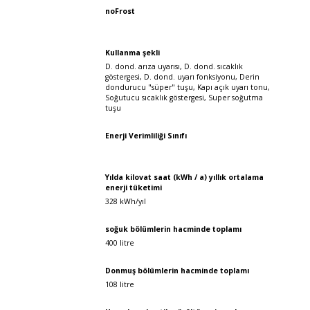
noFrost
Kullanma şekli
D. dond. arıza uyarısı, D. dond. sıcaklık
göstergesi, D. dond. uyarı fonksiyonu, Derin
dondurucu "süper" tuşu, Kapı açık uyarı tonu,
Soğutucu sıcaklık göstergesi, Super soğutma
tuşu
Enerji Verimliliği Sınıfı
Yılda kilovat saat (kWh / a) yıllık ortalama
enerji tüketimi
328 kWh/yıl
soğuk bölümlerin hacminde toplamı
400 litre
Donmuş bölümlerin hacminde toplamı
108 litre