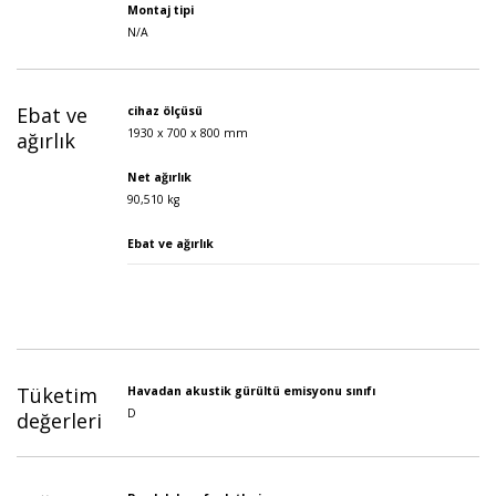
Montaj tipi
N/A
Ebat ve
cihaz ölçüsü
1930 x 700 x 800 mm
ağırlık
Net ağırlık
90,510 kg
Ebat ve ağırlık
Tüketim
Havadan akustik gürültü emisyonu sınıfı
D
değerleri