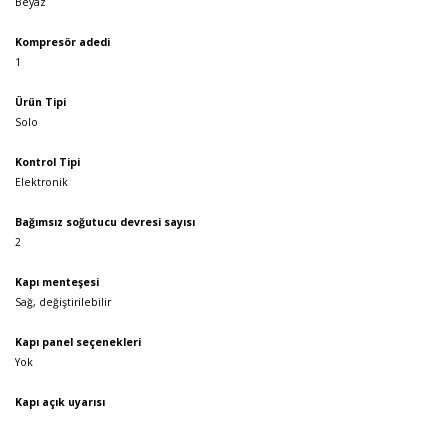
Beyaz
Kompresör adedi
1
Ürün Tipi
Solo
Kontrol Tipi
Elektronik
Bağımsız soğutucu devresi sayısı
2
Kapı menteşesi
Sağ, değiştirilebilir
Kapı panel seçenekleri
Yok
Kapı açık uyarısı