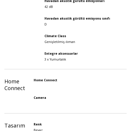
Havadan akustik gürültü emisyonları
42 dB
Havadan akustik gürültü emisyonu sınıfı
D
Climate Class
Genişletilmiş ılıman
Entegre aksesuarlar
3 x Yumurtalık
Home
Home Connect
Connect
Camera
Tasarım
Renk
Beyaz