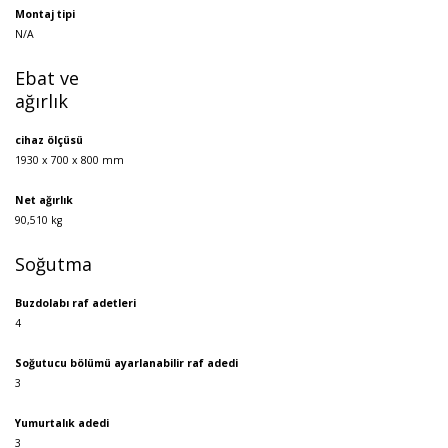
Montaj tipi
N/A
Ebat ve
ağırlık
cihaz ölçüsü
1930 x 700 x 800 mm
Net ağırlık
90,510 kg
Soğutma
Buzdolabı raf adetleri
4
Soğutucu bölümü ayarlanabilir raf adedi
3
Yumurtalık adedi
3