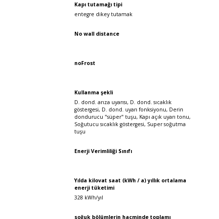
Kapı tutamağı tipi
entegre dikey tutamak
No wall distance
noFrost
Kullanma şekli
D. dond. arıza uyarısı, D. dond. sıcaklık
göstergesi, D. dond. uyarı fonksiyonu, Derin
dondurucu "süper" tuşu, Kapı açık uyarı tonu,
Soğutucu sıcaklık göstergesi, Super soğutma
tuşu
Enerji Verimliliği Sınıfı
Yılda kilovat saat (kWh / a) yıllık ortalama
enerji tüketimi
328 kWh/yıl
soğuk bölümlerin hacminde toplamı