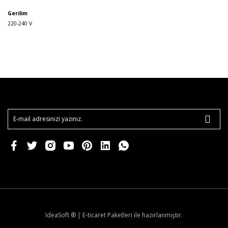
Gerilim
220-240 V
IdeaSoft ®
|
E-ticaret
Paketleri ile hazırlanmıştır.