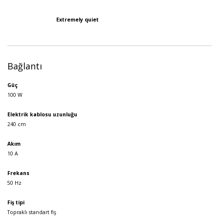
Extremely quiet
Bağlantı
Güç
100 W
Elektrik kablosu uzunluğu
240 cm
Akım
10 A
Frekans
50 Hz
Fiş tipi
Topraklı standart fiş