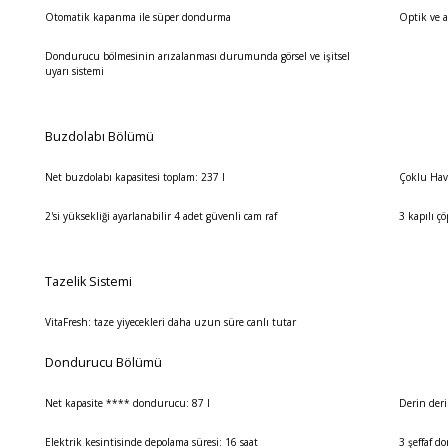
Otomatik kapanma ile süper dondurma
Optik ve a
Dondurucu bölmesinin arızalanması durumunda görsel ve işitsel
uyarı sistemi
Buzdolabı Bölümü
Net buzdolabı kapasitesi toplam: 237 l
Çoklu Hav
2'si yüksekliği ayarlanabilir 4 adet güvenli cam raf
3 kapılı ç
Tazelik Sistemi
VitaFresh: taze yiyecekleri daha uzun süre canlı tutar
Dondurucu Bölümü
Net kapasite **** dondurucu: 87 l
Derin deri
Elektrik kesintisinde depolama süresi: 16 saat
3 şeffaf d