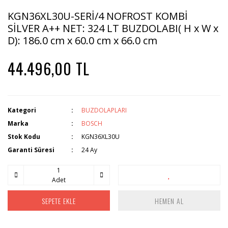
KGN36XL30U-SERİ/4 NOFROST KOMBİ
SİLVER A++ NET: 324 LT BUZDOLABI( H x W x
D): 186.0 cm x 60.0 cm x 66.0 cm
44.496,00 TL
Kategori
BUZDOLAPLARI
Marka
BOSCH
Stok Kodu
KGN36XL30U
Garanti Süresi
24 Ay
Adet
SEPETE EKLE
HEMEN AL