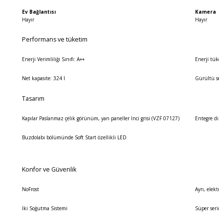
Ev Bağlantısı
Kamera
Hayır
Hayır
Performans ve tüketim
Enerji Verimliliği Sınıfı: A++
Enerji tük
Net kapasite: 324 l
Gürültü se
Tasarım
Kapılar Paslanmaz çelik görünüm, yan paneller İnci grisi (VZF 07127)
Entegre d
Buzdolabı bölümünde Soft Start özellikli LED
Konfor ve Güvenlik
NoFrost
Ayrı, elek
İki Soğutma Sistemi
Süper seri