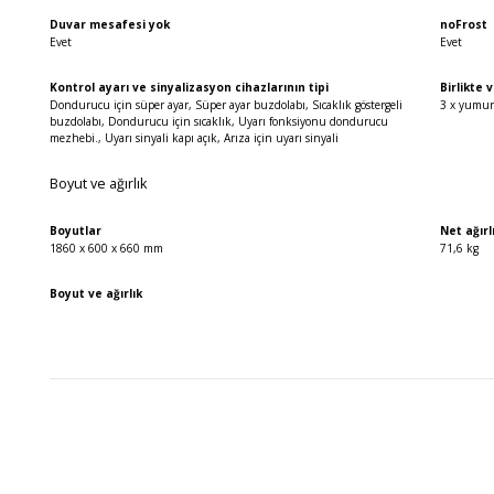
Duvar mesafesi yok
noFrost
Evet
Evet
Kontrol ayarı ve sinyalizasyon cihazlarının tipi
Birlikte 
Dondurucu için süper ayar, Süper ayar buzdolabı, Sıcaklık göstergeli
3 x yumurt
buzdolabı, Dondurucu için sıcaklık, Uyarı fonksiyonu dondurucu
mezhebi., Uyarı sinyali kapı açık, Arıza için uyarı sinyali
Boyut ve ağırlık
Boyutlar
Net ağırl
1860 x 600 x 660 mm
71,6 kg
Boyut ve ağırlık