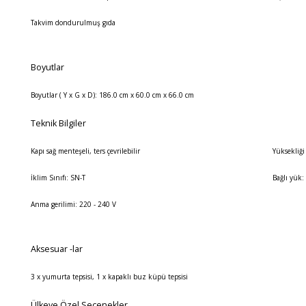
Takvim dondurulmuş gıda
Boyutlar
Boyutlar ( Y x G x D): 186.0 cm x 60.0 cm x 66.0 cm
Teknik Bilgiler
Kapı sağ menteşeli, ters çevrilebilir
Yüksekliği
İklim Sınıfı: SN-T
Bağlı yük
Anma gerilimi: 220 - 240 V
Aksesuar -lar
3 x yumurta tepsisi, 1 x kapaklı buz küpü tepsisi
Ülkeye Özel Seçenekler