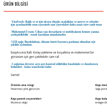
ÜRÜN BİLGİSİ
VitaFresh:
Balık ve et için ekstra düşük sıcaklıklar ve meyve ve sebzeler
için ayarlanabilir nem sayesinde taze yiyecekleri daha uzun süre canlı tutar
Mükemmel Uyum:
Cihaz yan duvarların ve mobilyaların hemen yanına
yerleştirilebilir - esnek kurulum mümkündür
LED ışığı:
Buzdolabını, cihazın ömrü boyunca parlama olmadan eşit
şekilde aydınlatır.
EasyAccess Rafı:
Kolay yükleme ve boşaltma ve mükemmel bir
görünüm için geri çekilebilir cam raf.
2 soğutma devresi: ayrı
ayrı kontrol edilebilen buzdolabı ve dondurucu
bölmeleri - koku transferini önler.
Genel
Ürünün ana rengi
Kapı men
Paslanmaz çelik görünüm
Sağa çevril
Kapı paneli seçenekleri
Kapı kolu
Mümkün değil
entegre d