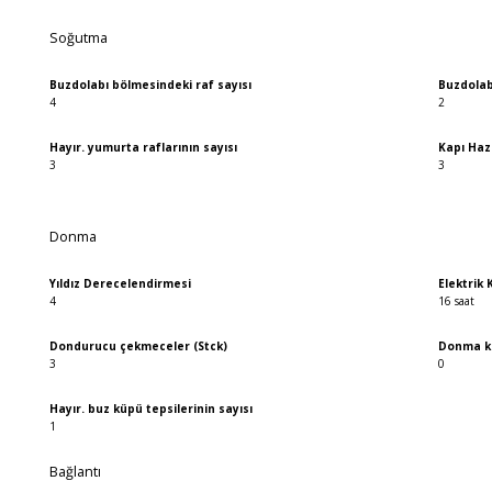
Soğutma
Buzdolabı bölmesindeki raf sayısı
Buzdolab
4
2
Hayır. yumurta raflarının sayısı
Kapı Haz
3
3
Donma
Yıldız Derecelendirmesi
Elektrik
4
16 saat
Dondurucu çekmeceler (Stck)
Donma ka
3
0
Hayır. buz küpü tepsilerinin sayısı
1
Bağlantı