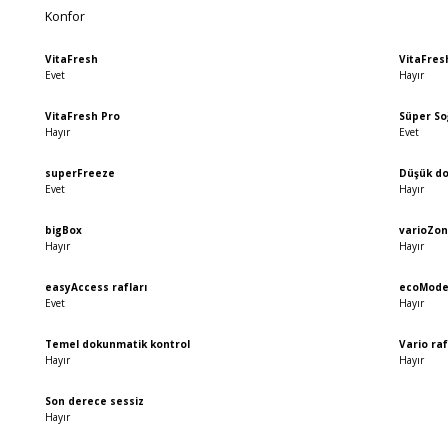
Konfor
VitaFresh
VitaFres
Evet
Hayır
VitaFresh Pro
Süper S
Hayır
Evet
superFreeze
Düşük d
Evet
Hayır
bigBox
varioZo
Hayır
Hayır
easyAccess rafları
ecoMod
Evet
Hayır
Temel dokunmatik kontrol
Vario raf
Hayır
Hayır
Son derece sessiz
Hayır