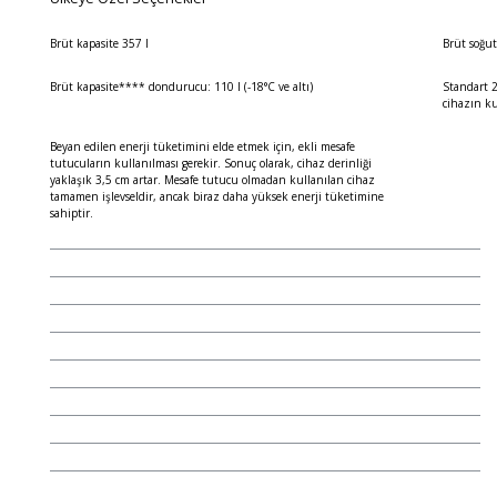
Brüt kapasite 357 l
Brüt soğut
Brüt kapasite**** dondurucu: 110 l (-18°C ve altı)
Standart 2
cihazın k
Beyan edilen enerji tüketimini elde etmek için, ekli mesafe
tutucuların kullanılması gerekir. Sonuç olarak, cihaz derinliği
yaklaşık 3,5 cm artar. Mesafe tutucu olmadan kullanılan cihaz
tamamen işlevseldir, ancak biraz daha yüksek enerji tüketimine
sahiptir.