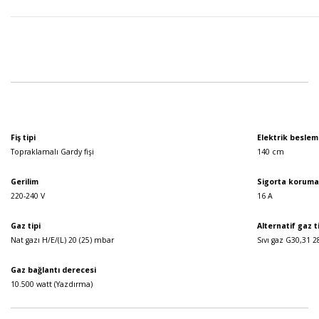
Fiş tipi
Elektrik besle
Topraklamalı Gardy fişi
140 cm
Önceki
Gerilim
Sigorta koruma
220-240 V
16 A
Gaz tipi
Alternatif gaz t
Nat gazı H/E/(L) 20 (25) mbar
Sıvı gaz G30,31 
Gaz bağlantı derecesi
10.500 watt (Yazdırma)