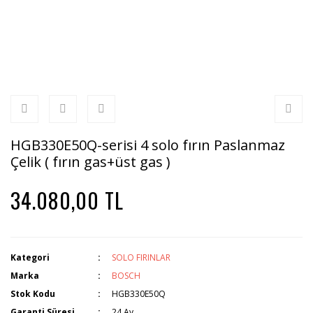
HGB330E50Q-serisi 4 solo fırın Paslanmaz
Çelik ( fırın gas+üst gas )
34.080,00 TL
Kategori
SOLO FIRINLAR
Marka
BOSCH
Stok Kodu
HGB330E50Q
Garanti Süresi
24 Ay