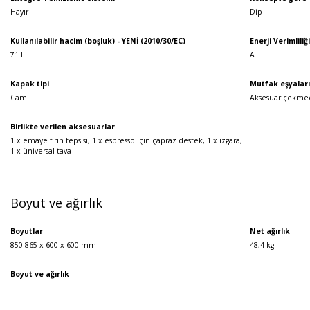
Hayır
Dip
Kullanılabilir hacim (boşluk) - YENİ (2010/30/EC)
Enerji Verimliliği
71 l
A
Kapak tipi
Mutfak eşyalar
Cam
Aksesuar çekme
Birlikte verilen aksesuarlar
1 x emaye fırın tepsisi, 1 x espresso için çapraz destek, 1 x ızgara,
1 x üniversal tava
Boyut ve ağırlık
Boyutlar
Net ağırlık
850-865 x 600 x 600 mm
48,4 kg
Boyut ve ağırlık