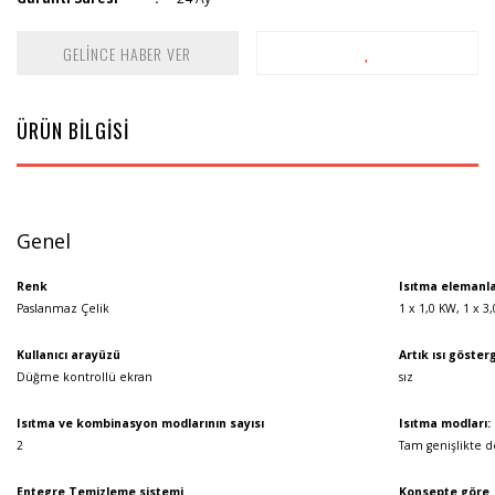
GELİNCE HABER VER
ÜRÜN BİLGİSİ
Genel
Renk
Isıtma elemanla
Paslanmaz Çelik
1 x 1,0 KW, 1 x 3
Kullanıcı arayüzü
Artık ısı göster
Düğme kontrollü ekran
sız
Isıtma ve kombinasyon modlarının sayısı
Isıtma modları:
2
Tam genişlikte de
Entegre Temizleme sistemi
Konsepte göre