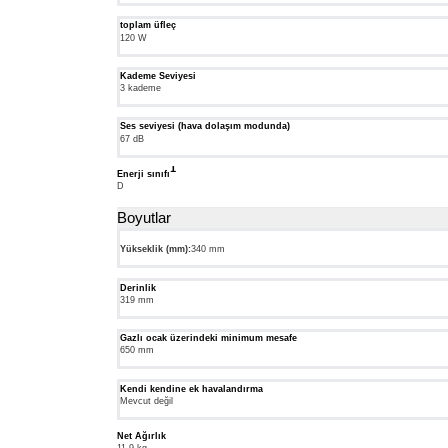
toplam üfleç
120 W
Kademe Seviyesi
3 kademe
Ses seviyesi (hava dolaşım modunda)
67 dB
1
Dipnot
Enerji sınıfı
1:
D
Enerji
Verimlilik
Boyutlar
Sınıfı
Ölçeği
Yükseklik (mm):
340 mm
(A+++'dan
D'ye)
Derinlik
319 mm
Gazlı ocak üzerindeki minimum mesafe
650 mm
Kendi kendine ek havalandırma
Mevcut değil
Net Ağırlık