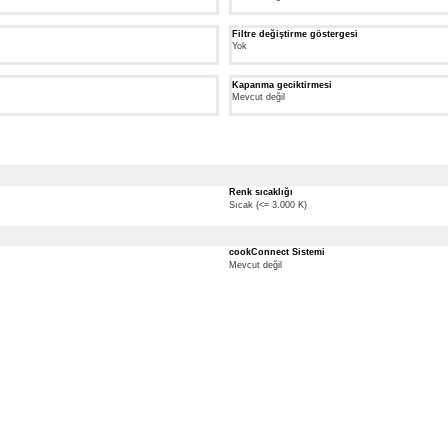
Filtre değiştirme göstergesi
Yok
Kapanma geciktirmesi
Mevcut değil
Renk sıcaklığı
Sıcak (<= 3.000 K)
cookConnect Sistemi
Mevcut değil