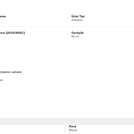
zeme
Ürün Tipi
Ankastre
yesi (2010/30/EC)
Genişlik
60 cm
ojisine sahiptir.
ri
Renk
Beyaz