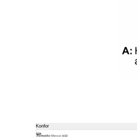
Konfor
PerfectAir:
Mevcut değil