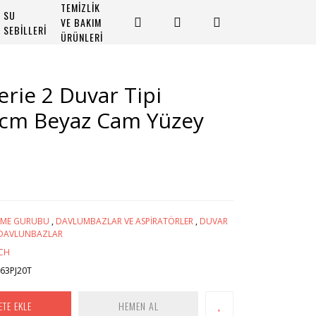
TEMİZLİK
SU
VE BAKIM
SEBİLLERİ
ÜRÜNLERİ
rie 2 Duvar Tipi
cm Beyaz Cam Yüzey
İRME GURUBU
,
DAVLUMBAZLAR VE ASPİRATÖRLER
,
DUVAR
İ DAVLUNBAZLAR
CH
63PJ20T
ETE EKLE
HEMEN AL