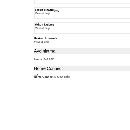
Sessiz cihazlar
Mevcut değil
Yoğun kademe
Mevcut değil
Uzaktan kumanda
Mevcut değil
Aydınlatma
lamba türü:
LED
Home Connect
Dipnot
Home Connect:
Mevcut değil
2:
Yarını
bugünden
yaşamak
için
akıllı
telefon
ve
tabletinizden
Home
Connect
uygulamasını