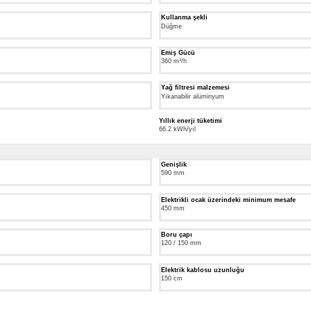
Kullanma şekli
Düğme
Emiş Gücü
360 m³/h
Yağ filtresi malzemesi
Yıkanabilir alüminyum
Yıllık enerji tüketimi
66.2 kWh/yıl
Genişlik
590 mm
Elektrikli ocak üzerindeki minimum mesafe
450 mm
Boru çapı
120 / 150 mm
Elektrik kablosu uzunluğu
150 cm