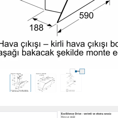
EcoSilence Drive - verimli ve ekstra sessiz
Mevcut değil