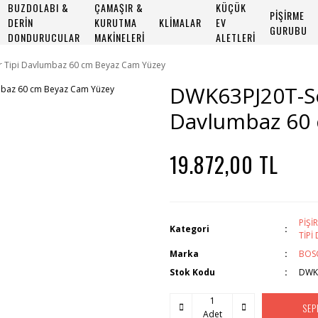
BUZDOLABI &
ÇAMAŞIR &
KÜÇÜK
PİŞİRME
DERİN
KURUTMA
KLİMALAR
EV
GURUBU
DONDURUCULAR
MAKİNELERİ
ALETLERİ
r Tipi Davlumbaz 60 cm Beyaz Cam Yüzey
DWK63PJ20T-Se
Davlumbaz 60 
19.872,00 TL
PİŞ
Kategori
TİP
Marka
BOS
Stok Kodu
DWK
SEP
Adet