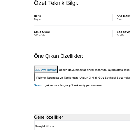
Özet Teknik Bilgi:
Renk
Ana mal
Beyaz
Cam
Emiş Gücü
Ses sevi
360 m³/h
64 dB
Öne Çıkan Özellikler:
LED Aydınlatma:
Bosch davlumbazlar enerji tasarruflu aydınlatma teknol
Pişirme Tarzınıza ve Tariflerinize Uygun 3 Hızlı Güç Seviyesi Seçenekle
Sessiz:
çok az ses ile çok yüksek emiş performansı
Genel özellikler
Genişlik:
60 cm