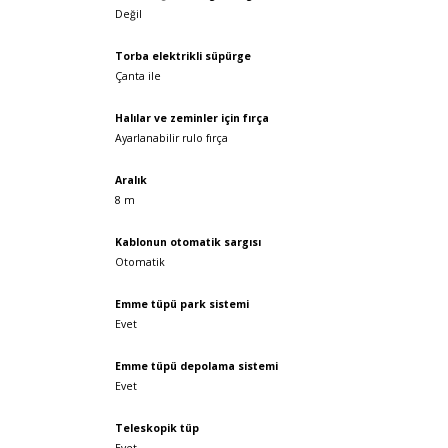
Değil
Torba elektrikli süpürge
Çanta ile
Halılar ve zeminler için fırça
Ayarlanabilir rulo fırça
Aralık
8 m
Kablonun otomatik sargısı
Otomatik
Emme tüpü park sistemi
Evet
Emme tüpü depolama sistemi
Evet
Teleskopik tüp