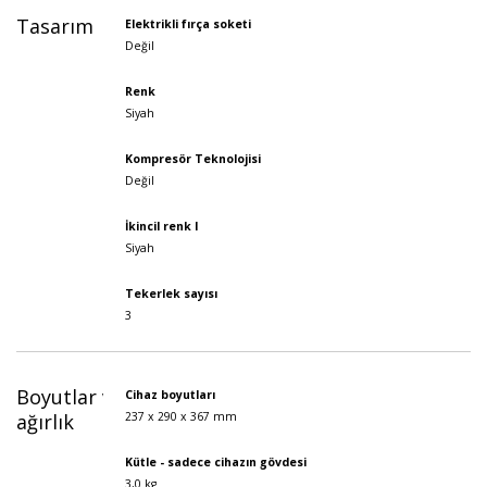
Tasarım
Elektrikli fırça soketi
Değil
Renk
Siyah
Kompresör Teknolojisi
Değil
İkincil renk I
Siyah
Tekerlek sayısı
3
Boyutlar ve
Cihaz boyutları
ağırlık
237 x 290 x 367 mm
Kütle - sadece cihazın gövdesi
3,0 kg