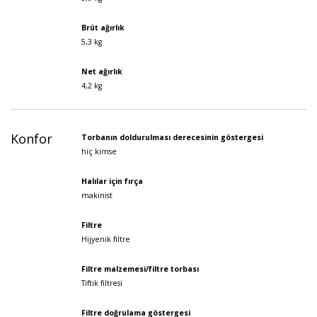
Brüt ağırlık
5,3 kg
Net ağırlık
4,2 kg
Konfor
Torbanın doldurulması derecesinin göstergesi
hiç kimse
Halılar için fırça
makinist
Filtre
Hijyenik filtre
Filtre malzemesi/filtre torbası
Tiftik filtresi
Filtre doğrulama göstergesi