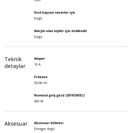
Evet
Evcil hayvan severler için
Değil
Alerjisi olan kişiler için endikedir
Değil
Teknik
Amper
detaylar
10 A
Frekans
50/60 Hz
Nominal giriş gücü (2010/30/EC)
600 W
Aksesuar -lar
Aksesuar bölmesi
Entegre değil