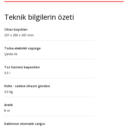
Teknik bilgilerin özeti
Cihaz boyutları
237 x 290 x 367 mm
Torba elektrikli süpürge
Çanta ile
Toz haznesi kapasitesi
3,5 l
Kütle - sadece cihazın gövdesi
3,0 kg
Aralık
8 m
Kablonun otomatik sargısı