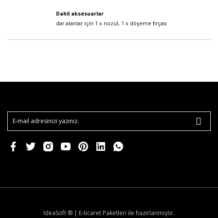
Dahil aksesuarlar
dar alanlar için 1 x nozül, 1 x döşeme fırçası
IdeaSoft ®
|
E-ticaret
Paketleri ile hazırlanmıştır.