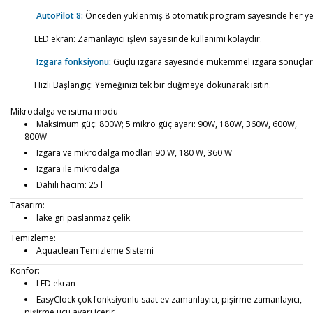
AutoPilot 8:
Önceden yüklenmiş 8 otomatik program sayesinde her yem
LED ekran:
Zamanlayıcı işlevi sayesinde kullanımı kolaydır.
Izgara fonksiyonu:
Güçlü ızgara sayesinde mükemmel ızgara sonuçları h
Hızlı Başlangıç:
Yemeğinizi tek bir düğmeye dokunarak ısıtın.
Mikrodalga ve ısıtma modu
Maksimum güç: 800W; 5 mikro güç ayarı: 90W, 180W, 360W, 600W,
800W
Izgara ve mikrodalga modları 90 W, 180 W, 360 W
Izgara ile mikrodalga
Dahili hacim: 25 l
Tasarım:
lake gri paslanmaz çelik
Temizleme:
Aquaclean Temizleme Sistemi
Konfor:
LED ekran
EasyClock çok fonksiyonlu saat ev zamanlayıcı, pişirme zamanlayıcı,
pişirme ucu ayarı içerir