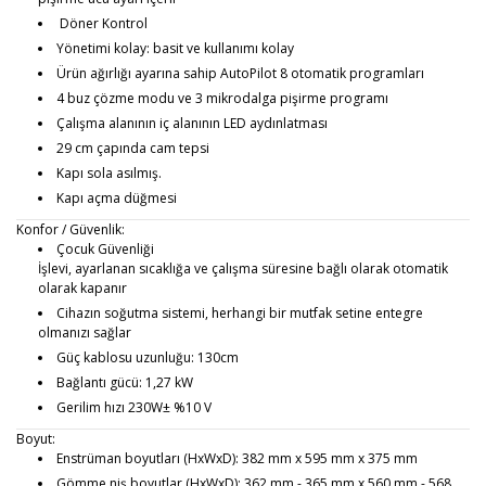
Döner Kontrol
Yönetimi kolay: basit ve kullanımı kolay
Ürün ağırlığı ayarına sahip AutoPilot 8 otomatik programları
4 buz çözme modu ve 3 mikrodalga pişirme programı
Çalışma alanının iç alanının LED aydınlatması
29 cm çapında cam tepsi
Kapı sola asılmış.
Kapı açma düğmesi
Konfor / Güvenlik:
Çocuk Güvenliği
İşlevi, ayarlanan sıcaklığa ve çalışma süresine bağlı olarak otomatik
olarak kapanır
Cihazın soğutma sistemi, herhangi bir mutfak setine entegre
olmanızı sağlar
Güç kablosu uzunluğu: 130cm
Bağlantı gücü: 1,27 kW
Gerilim hızı 230W± %10 V
Boyut:
Enstrüman boyutları (HxWxD): 382 mm x 595 mm x 375 mm
Gömme niş boyutlar (HxWxD): 362 mm - 365 mm x 560 mm - 568