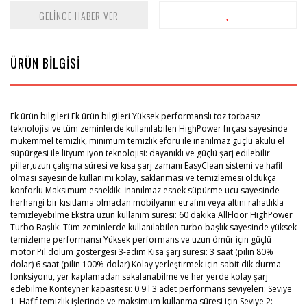
GELİNCE HABER VER
ÜRÜN BİLGİSİ
Ek ürün bilgileri Ek ürün bilgileri Yüksek performanslı toz torbasız
teknolojisi ve tüm zeminlerde kullanılabilen HighPower fırçası sayesinde
mükemmel temizlik, minimum temizlik eforu ile inanılmaz güçlü akülü el
süpürgesi ile
lityum iyon teknolojisi: dayanıklı ve güçlü şarj edilebilir
piller,
uzun çalışma süresi ve kısa şarj zamanı EasyClean sistemi ve hafif
olması sayesinde kullanımı kolay, saklanması ve temizlemesi oldukça
konforlu Maksimum esneklik: İnanılmaz esnek süpürme ucu sayesinde
herhangi bir kısıtlama olmadan mobilyanın etrafını veya altını rahatlıkla
temizleyebilme Ekstra uzun kullanım süresi: 60 dakika AllFloor HighPower
Turbo Başlık: Tüm zeminlerde kullanılabilen turbo başlık sayesinde yüksek
temizleme performansı Yüksek performans ve uzun ömür için güçlü
motor Pil dolum göstergesi 3-adım Kısa şarj süresi: 3 saat (pilin 80%
dolar) 6 saat (pilin 100% dolar) Kolay yerleştirmek için sabit dik durma
fonksiyonu, yer kaplamadan sakalanabilme ve her yerde kolay şarj
edebilme Konteyner kapasitesi: 0.9 l 3 adet performans seviyeleri: Seviye
1: Hafif temizlik işlerinde ve maksimum kullanma süresi için Seviye 2: