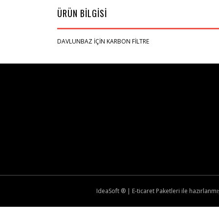
ÜRÜN BİLGİSİ
DAVLUNBAZ İÇİN KARBON FİLTRE
IdeaSoft ®
|
E-ticaret
Paketleri ile hazırlanmış