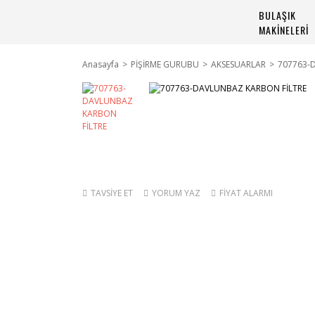
BULAŞIK
MAKİNELERİ
Anasayfa
PİŞİRME GURUBU
AKSESUARLAR
707763-
TAVSİYE ET
YORUM YAZ
FİYAT ALARMI