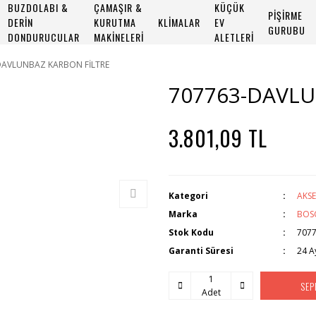
BUZDOLABI &
ÇAMAŞIR &
KÜÇÜK
PİŞİRME
DERİN
KURUTMA
KLİMALAR
EV
GURUBU
DONDURUCULAR
MAKİNELERİ
ALETLERİ
DAVLUNBAZ KARBON FİLTRE
707763-DAVLU
3.801,09 TL
Kategori
AKS
Marka
BOS
Stok Kodu
707
Garanti Süresi
24 A
SEP
Adet