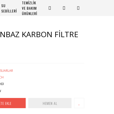
TEMİZLİK
SU
VE BAKIM
SEBİLLERİ
ÜRÜNLERİ
NBAZ KARBON FİLTRE
ESUARLAR
CH
763
y
ETE EKLE
HEMEN AL